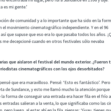
a es mi gente.’
oción de comunidad y a lo importante que ha sido en la for
n el movimiento cinematográfico independiente. Y en el 96
así que supuse que eso era lo que pasaba todos los años. ¡
os me decepcioné cuando en otros festivales sólo nevaba
rias que aislaron el festival del mundo exterior. ¿Fueron 
eriodistas cinematográficos con los ojos desorbitados?
y pensé que era maravilloso. Pensé: ‘Esto es fantástico’. Pero
reta de Sundance, y esto me llamó mucho la atención porque 
 la forma de conseguir una entrada era hacer fila en el frío 
s entradas salieran a la venta, lo que significaba como las c
pero luego, al estar ahí en la fila, piensas: ‘Guau, tienes qu