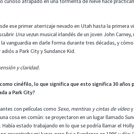
ilo curioso atrapado en una tormenta de nieve hace práctic
de ese primer aterrizaje nevado en Utah hasta la primera vi
scubrir
Una vez
un musical irlandés de un joven John Carney,
la vanguardia en darle forma durante tres décadas, y cómo
 adiós a Park City y Sundance Kid.
ensión y claridad.
omo cinéfilo, lo que significa que esto significa 30 años p
ada a Park City?
 antes con películas como
Sexo, mentiras y cintas de vídeo
y
an una cosa en común: se proyectaron en un lugar llamado Su
. Había estado trabajando en lo que se podría llamar el Hol
no encontraba mi lugar, pero fui a Sundance en 1996 y dije: ‘