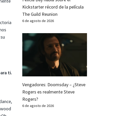
amente
Kickstarter récord de la película
The Guild Reunion
6 de agosto de 2026
ctoria
 nos
 su
ara ti.
Vengadores: Doomsday – ¿Steve
Rogers es realmente Steve
Rogers?
ndance,
6 de agosto de 2026
lywood
¡Oh,