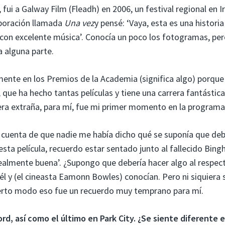
i a Galway Film (Fleadh) en 2006, un festival regional en Ir
laboración llamada
Una vez
y pensé: ‘Vaya, esta es una historia
con excelente música’. Conocía un poco los fotogramas, pe
a alguna parte.
rmente en los Premios de la Academia (significa algo) porque
que ha hecho tantas películas y tiene una carrera fantástica
ra extraña, para mí, fue mi primer momento en la programa
 cuenta de que nadie me había dicho qué se suponía que deb
esta película, recuerdo estar sentado junto al fallecido Bin
e realmente buena’. ¿Supongo que debería hacer algo al respec
 él y (el cineasta Eamonn Bowles) conocían. Pero ni siquiera 
cierto modo eso fue un recuerdo muy temprano para mí.
rd, así como el último en Park City. ¿Se siente diferente 