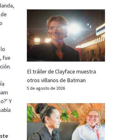
landa,
 de
ro
 lo
, fue
ción.
El tráiler de Clayface muestra
otros villanos de Batman
ía
5 de agosto de 2026
gham
to?’ Y
sabía
este