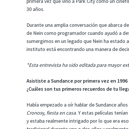
primera vez que vino a Park City como un cinéf
30 años.
Durante una amplia conversación que abarca des
de Nein como programador cuando ayudó a de
sumergimos en un legado que Nein ha estado a 
instituto está encontrando una manera de decir
*Esta entrevista ha sido editada para mayor ext
Asististe a Sundance por primera vez en 1996 c
¿Cuáles son tus primeros recuerdos de tu lleg
Había empezado a oír hablar de Sundance años
Cronos
y,
fiesta en casa
. Y estas películas tení
y estaba realmente intrigado por lo que era eso
tradicional durante uno o dos años y realmente 