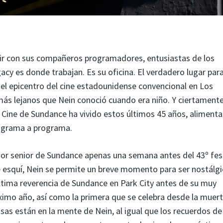
tir con sus compañeros programadores, entusiastas de los
gacy es donde trabajan. Es su oficina. El verdadero lugar par
del epicentro del cine estadounidense convencional en Los
 más lejanos que Nein conoció cuando era niño. Y ciertament
de Cine de Sundance ha vivido estos últimos 45 años, aliment
rograma a programa.
or senior de Sundance apenas una semana antes del 43º fest
e esquí, Nein se permite un breve momento para ser nostálgi
última reverencia de Sundance en Park City antes de su muy
óximo año, así como la primera que se celebra desde la muer
as están en la mente de Nein, al igual que los recuerdos de 