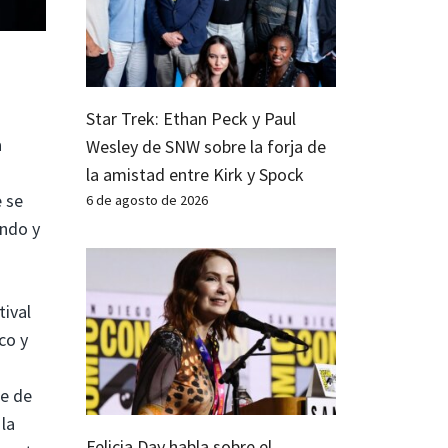
Star Trek: Ethan Peck y Paul
a
Wesley de SNW sobre la forja de
la amistad entre Kirk y Spock
e se
6 de agosto de 2026
ando y
ival
co y
te de
la
Felicia Day habla sobre el