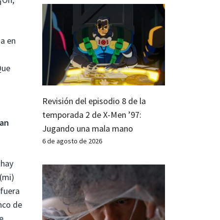
ma en
Que
Revisión del episodio 8 de la
temporada 2 de X-Men ’97:
tan
Jugando una mala mano
6 de agosto de 2026
 hay
(mi)
afuera
inco de
e