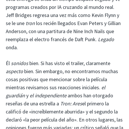
programas creados por IA cruzando al mundo real.
Jeff Bridges regresa una vez más como Kevin Flynn y
se le une
tron
los recién llegados Evan Peters y Gillian
Anderson, con una partitura de Nine Inch Nails que
reemplaza el electro francés de Daft Punk.
Legado
onda.
Él
sonidos
bien. Si has visto el trailer, claramente
aspecto
bien. Sin embargo, no encontramos muchas
cosas positivas que mencionar sobre la película
mientras revisamos sus reacciones iniciales.
el
guardián
y
el independiente
ambos han otorgado
reseñas de una estrella a
Tron: Ares
el primero la
calificó de «increíblemente aburrida» y el segundo la
declaró «la peor película del año». En otros lugares, las
opiniones fueron más variadas: un crítico señaló que la