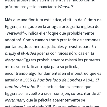
próximo proyecto anunciado:
Werwulf
.
Más que una floritura estilística, el título del último de
Eggers, arraigado en la antigua ortografía inglesa de
«Werewolf», indica el enfoque que probablemente
adoptará. Como cuando tomó prestado de sermones
puritanos, documentos judiciales y revistas para
La
bruja
y el ul-
Aldea
poema con raíces nórdicas en
El
Northman
Eggers probablemente mirará los primeros
mitos sobre la licantropía para su película,
encontrando algo fundamental en el monstruo que es
anterior a 1935
El hombre lobo de Londres
y 1941
El
hombre del lobo
. En la actualidad, sabemos que
Eggers se ha vuelto a crear con Sjón, co-escritor de
El
Northman
y que la película aparentemente se
establecerá en el siglo XIII. Para aquellos que quieren