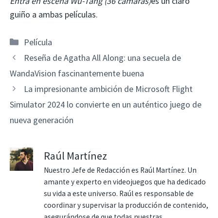
Entra en escena Wu-Tang (36 cámaras)
es un claro
guiño a ambas películas.
Categorías
Película
Reseña de Agatha All Along: una secuela de
WandaVision fascinantemente buena
La impresionante ambición de Microsoft Flight
Simulator 2024 lo convierte en un auténtico juego de
nueva generación
Raúl Martínez
Nuestro Jefe de Redacción es Raúl Martínez. Un
amante y experto en videojuegos que ha dedicado
su vida a este universo. Raúl es responsable de
coordinar y supervisar la producción de contenido,
asegurándose de que todas nuestras