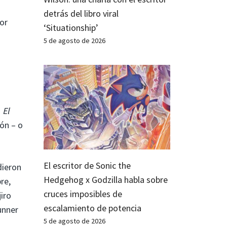
detrás del libro viral
por
‘Situationship’
5 de agosto de 2026
o
El
ón – o
El escritor de Sonic the
dieron
Hedgehog x Godzilla habla sobre
re,
cruces imposibles de
iro
escalamiento de potencia
unner
5 de agosto de 2026