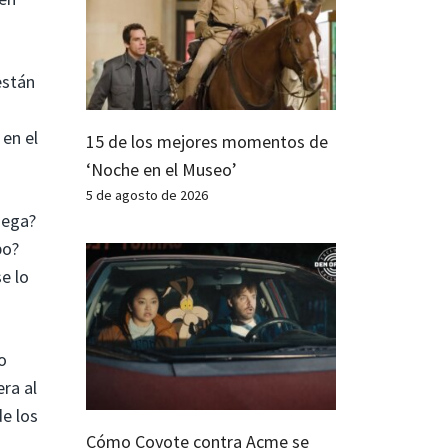
están
en el
15 de los mejores momentos de
‘Noche en el Museo’
5 de agosto de 2026
iega?
po?
e lo
o
ra al
de los
Cómo Coyote contra Acme se