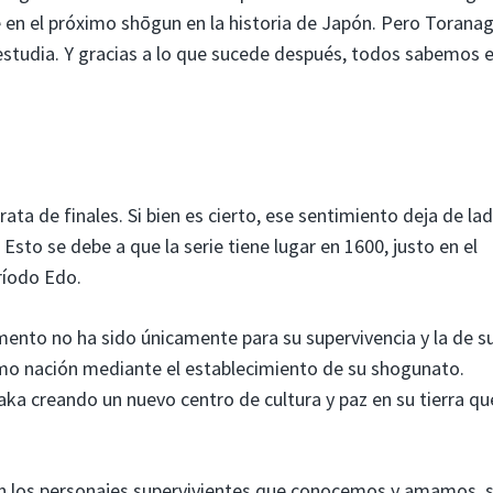
en el próximo shōgun en la historia de Japón. Pero Toranag
o estudia. Y gracias a lo que sucede después, todos sabemos 
rata de finales. Si bien es cierto, ese sentimiento deja de la
sto se debe a que la serie tiene lugar en 1600, justo en el
ríodo Edo.
nto no ha sido únicamente para su supervivencia y la de s
mo nación mediante el establecimiento de su shogunato.
aka creando un nuevo centro de cultura y paz en su tierra qu
on los personajes supervivientes que conocemos y amamos, s