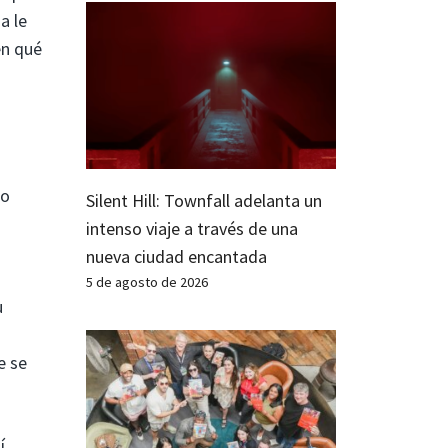
a le
en qué
do
Silent Hill: Townfall adelanta un
intenso viaje a través de una
nueva ciudad encantada
5 de agosto de 2026
u
e se
í