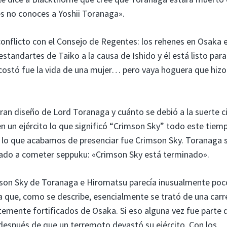
s no conoces a Yoshii Toranaga».
onflicto con el Consejo de Regentes: los rehenes en Osaka 
estandartes de Taiko a la causa de Ishido y él está listo para
ostó fue la vida de una mujer… pero vaya hoguera que hizo 
gran diseño de Lord Toranaga y cuánto se debió a la suerte c
n un ejército lo que significó “Crimson Sky” todo este tiem
, lo que acabamos de presenciar fue Crimson Sky. Toranaga s
igado a cometer seppuku: «Crimson Sky está terminado».
imson Sky de Toranaga e Hiromatsu parecía inusualmente poc
 a que, como se describe, esencialmente se trató de una carre
rtemente fortificados de Osaka. Si eso alguna vez fue parte 
después de que un terremoto devastó su ejército. Con los