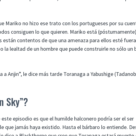
e Mariko no hizo ese trato con los portugueses por su cuen
todos consiguen lo que quieren. Mariko está (póstumamente) 
s están contentos de que una amenaza para ellos esté fuera
o la lealtad de un hombre que puede construirle no sólo un 
a a Anjin”, le dice más tarde Toranaga a Yabushige (Tadano
n Sky”?
este episodio es que el humilde halconero podría ser el ser
e que jamás haya existido. Hasta el bárbaro lo entiende. D
le dice a Blackthorne que cree que Toranaga estará muerto