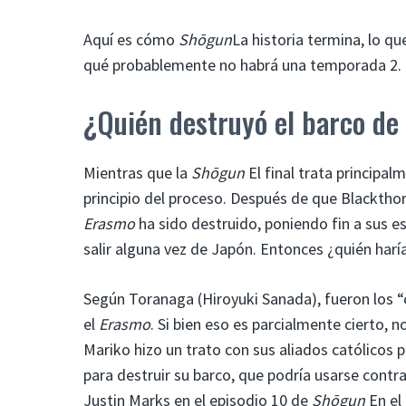
Aquí es cómo
Shōgun
La historia termina, lo qu
qué probablemente no habrá una temporada 2.
¿Quién destruyó el barco de
Mientras que la
Shōgun
El final trata principa
principio del proceso. Después de que Blacktho
Erasmo
ha sido destruido, poniendo fin a sus e
salir alguna vez de Japón. Entonces ¿quién haría
Según Toranaga (Hiroyuki Sanada), fueron los “
el
Erasmo
. Si bien eso es parcialmente cierto, 
Mariko hizo un trato con sus aliados católicos 
para destruir su barco, que podría usarse contr
Justin Marks en el episodio 10 de
Shōgun
En el