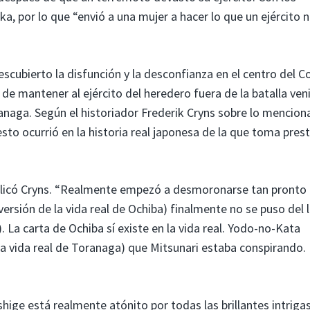
a, por lo que “envió a una mujer a hacer lo que un ejército 
escubierto la disfunción y la desconfianza en el centro del C
e mantener al ejército del heredero fuera de la batalla ven
ranaga. Según el historiador Frederik Cryns sobre lo mencio
sto ocurrió en la historia real japonesa de la que toma pres
xplicó Cryns. “Realmente empezó a desmoronarse tan pront
ersión de la vida real de Ochiba) finalmente no se puso del 
). La carta de Ochiba sí existe en la vida real. Yodo-no-Kata
 la vida real de Toranaga) que Mitsunari estaba conspirando. 
ige está realmente atónito por todas las brillantes intriga