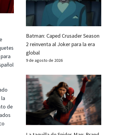
Batman: Caped Crusader Season
e
2 reinventa al Joker para la era
quetes
global
 para
9 de agosto de 2026
spañol
eado
 la
nto de
cados
ico
La taquilla de Spider-Man: Brand