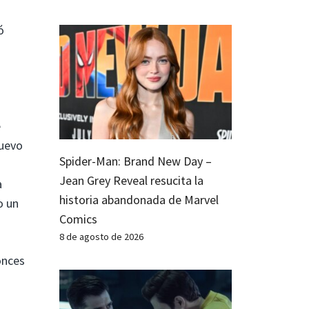
ó
e
nuevo
Spider-Man: Brand New Day –
Jean Grey Reveal resucita la
a
historia abandonada de Marvel
o un
Comics
8 de agosto de 2026
onces