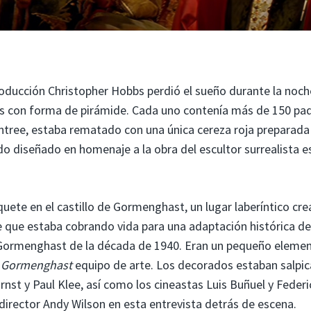
roducción Christopher Hobbs perdió el sueño durante la noch
mes con forma de pirámide. Cada uno contenía más de 150 pa
ntree, estaba rematado con una única cereza roja preparada
do diseñado en homenaje a la obra del escultor surrealista e
uete en el castillo de Gormenghast, un lugar laberíntico cr
e que estaba cobrando vida para una adaptación histórica de
a Gormenghast de la década de 1940. Eran un pequeño eleme
a
Gormenghast
equipo de arte. Los decorados estaban salpi
Ernst y Paul Klee, así como los cineastas Luis Buñuel y Feder
el director Andy Wilson en esta entrevista detrás de escena.