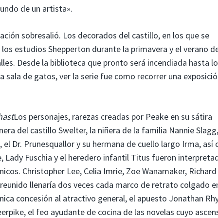
undo de un artista».
ación sobresalió. Los decorados del castillo, en los que se
 los estudios Shepperton durante la primavera y el verano d
lles. Desde la biblioteca que pronto será incendiada hasta l
 la sala de gatos, ver la serie fue como recorrer una exposici
ast
Los personajes, rarezas creadas por Peake en su sátira
era del castillo Swelter, la niñera de la familia Nannie Slagg,
, el Dr. Prunesquallor y su hermana de cuello largo Irma, así
 Lady Fuschia y el heredero infantil Titus fueron interpreta
itánicos. Christopher Lee, Celia Imrie, Zoe Wanamaker, Richard
o reunido llenaría dos veces cada marco de retrato colgado e
única concesión al atractivo general, el apuesto Jonathan Rh
teerpike, el feo ayudante de cocina de las novelas cuyo ascen