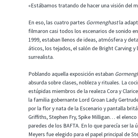
«Estábamos tratando de hacer una visión del m
En eso, las cuatro partes
Gormenghast
la adapt
filmaron casi todos los escenarios de sonido en
1999, estaban llenos de ideas, atmósfera y deta
áticos, los tejados, el salón de Bright Carving y
surrealista.
Poblando aquella exposición estaban
Gormengh
absurda sobre clases, nobleza y rituales. La cocin
estúpidas miembros de la realeza Cora y Clarice
la familia gobernante Lord Groan Lady Gertrude,
por la flor y nata de la Escenario y pantalla br
Griffiths, Stephen Fry, Spike Milligan… el elenc
paredes de los BAFTA. En lo que parecía ser la 
Meyers fue elegido para el papel principal de S