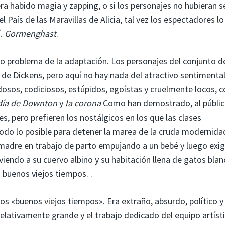
era habido magia y zapping, o si los personajes no hubieran 
 País de las Maravillas de Alicia, tal vez los espectadores lo
í.
Gormenghast
.
o problema de la adaptación. Los personajes del conjunto d
de Dickens, pero aquí no hay nada del atractivo sentimenta
dosos, codiciosos, estúpidos, egoístas y cruelmente locos,
día de Downton
y
la corona
Como han demostrado, al públic
, pero prefieren los nostálgicos en los que las clases
todo lo posible para detener la marea de la cruda modernida
 madre en trabajo de parto empujando a un bebé y luego exi
viendo a su cuervo albino y su habitación llena de gatos bla
 buenos viejos tiempos. .
s «buenos viejos tiempos». Era extraño, absurdo, político y
elativamente grande y el trabajo dedicado del equipo artísti