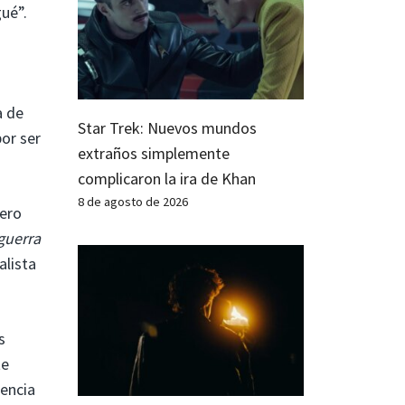
ué”.
s
a de
Star Trek: Nuevos mundos
or ser
extraños simplemente
complicaron la ira de Khan
8 de agosto de 2026
nero
guerra
alista
s
te
encia