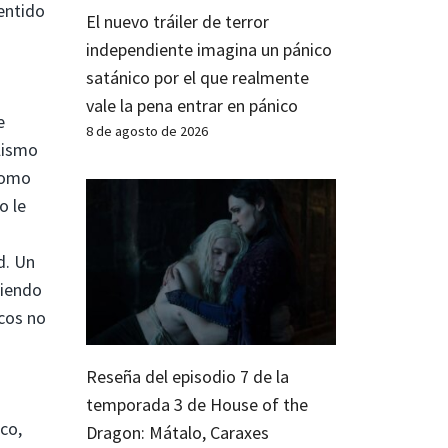
sentido
El nuevo tráiler de terror
independiente imagina un pánico
satánico por el que realmente
vale la pena entrar en pánico
e
8 de agosto de 2026
lismo
 como
o le
d. Un
giendo
ncos no
Reseña del episodio 7 de la
temporada 3 de House of the
co,
Dragon: Mátalo, Caraxes