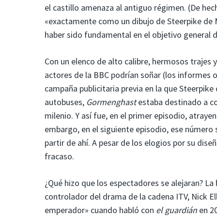
el castillo amenaza al antiguo régimen. (De hec
«exactamente como un dibujo de Steerpike de Me
haber sido fundamental en el objetivo general d
Con un elenco de alto calibre, hermosos trajes 
actores de la BBC podrían soñar (los informes o
campaña publicitaria previa en la que Steerpike
autobuses,
Gormenghast
estaba destinado a co
milenio. Y así fue, en el primer episodio, atraye
embargo, en el siguiente episodio, ese número s
partir de ahí. A pesar de los elogios por su di
fracaso.
¿Qué hizo que los espectadores se alejaran? La h
controlador del drama de la cadena ITV, Nick Ell
emperador» cuando habló con
el guardián
en 20