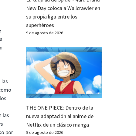
New Day coloca a Wallcrawler en
su propia liga entre los
superhéroes
e
9 de agosto de 2026
os
ón
 las
 como
dos
THE ONE PIECE: Dentro de la
n las
nueva adaptación al anime de
ys
Netflix de un clásico manga
so por
9 de agosto de 2026