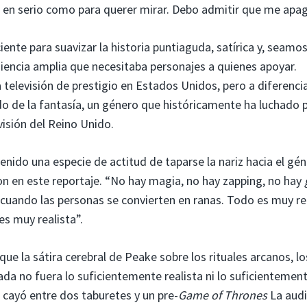
 en serio como para querer mirar. Debo admitir que me apag
ente para suavizar la historia puntiaguda, satírica y, seamo
diencia amplia que necesitaba personajes a quienes apoyar.
 televisión de prestigio en Estados Unidos, pero a diferenci
do de la fantasía, un género que históricamente ha luchado p
visión del Reino Unido.
enido una especie de actitud de taparse la nariz hacia el gé
on en este reportaje. “No hay magia, no hay zapping, no hay
s cuando las personas se convierten en ranas. Todo es muy re
s muy realista”.
ue la sátira cerebral de Peake sobre los rituales arcanos, lo
da no fuera lo suficientemente realista ni lo suficientemen
, cayó entre dos taburetes y un pre-
Game of Thrones
La audi