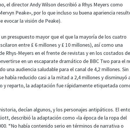
ho, el director Andy Wilson describió a Rhys Meyers como
rvyn Peake», por lo que incluso su buena apariencia result
e evocar la visión de Peake).
y un presupuesto mayor que el que la mayoría de los cuatro
scilaron entre £ 6 millones y £ 10 millones), así como una
 de Rhys-Meyers en el frente de revistas y en los costados d
nvertirse en un escaparate dramático de BBC Two para el 
ndo una audiencia saludable para el canal de 4,2 millones. Sin
e había reducido casi a la mitad a 2,4 millones y disminuyó 
seño y reparto, la adaptación fue rápidamente etiquetada com
istoria, decían algunos, y los personajes antipáticos. El ent
iott, describió la adaptación como «la época de la ropa del
00. “No había contenido serio en términos de narrativa o