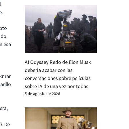
l
e.
epto
ado.
an esa
AI Odyssey Redo de Elon Musk
debería acabar con las
ackman
conversaciones sobre películas
arillo
sobre IA de una vez por todas
5 de agosto de 2026
era,
n
. De