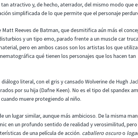
er tan atractivo y, de hecho, aterrador, del mismo modo que e
ión simplificada de lo que permite que el personaje perdur
de Matt Reeves de Batman, que desmitifica aún más el conc
disturbios y un tipo emo, parado frente a un muscle car truc
aterial, pero en ambos casos son los artistas los que utiliz
cinematográfica qué tienen los personajes que los hacen tan
 diálogo literal, con el gris y cansado Wolverine de Hugh J
rados por su hija (Dafne Keen). No es el tipo del spandex am
la cuando muere protegiendo al niño.
un lugar similar, aunque más ambicioso. De la misma man
ic en un profundo sentido de realidad y verosimilitud, pero
terísticas de una película de acción.
caballero oscuro
o
loga