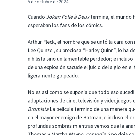
5 de octubre de 2024
Cuando
Joker: Folie à Deux
termina, el mundo 
esperaban los fans de los cómics.
Arthur Fleck, el hombre que se untó la cara con
Lee Quinzel, su preciosa “Harley Quinn”, lo ha de
nihilista sino un lamentable perdedor; e inclus
de una explosión sacude el juicio del siglo en el
ligeramente golpeado.
No es así como se suponía que todo eso sucedier
adaptaciones de cine, televisión y videojuegos
Bromista
La película terminó de una manera que
en el mayor enemigo de Batman, e incluso el or
profundas sombras mientras vemos que la anarqu
Thomas y Martha Wayne.
comodín 2
no deja co