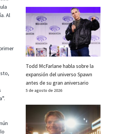
cula
a. Al
 primer
Todd McFarlane habla sobre la
sto,
expansión del universo Spawn
antes de su gran aniversario
s
5 de agosto de 2026
a”.
omún
lo