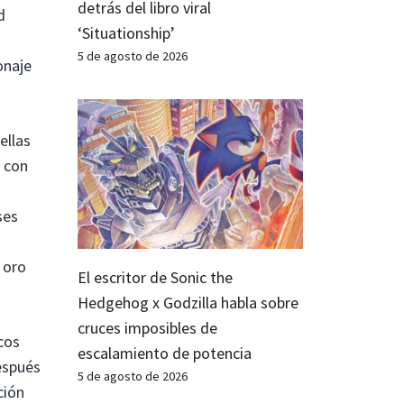
detrás del libro viral
d
‘Situationship’
5 de agosto de 2026
onaje
ellas
ó con
ses
 oro
El escritor de Sonic the
Hedgehog x Godzilla habla sobre
cruces imposibles de
cos
escalamiento de potencia
espués
5 de agosto de 2026
ción