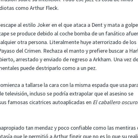
idiotas como Arthur Fleck.
scape al estilo Joker en el que ataca a Dent y mata a golpe
cape se produce debido al coche bomba de un fanático afuer
lquier otra persona. Literalmente huye aterrorizado de los
Payaso del Crimen. Rechaza el manto y prefiere buscar a Har
bierto, arrestado y enviado de regreso a Arkham. Una vez d
mentales puede destriparlo como a un pez.
comienza a tallarse la cara con la misma espada que usa par
 de televisión, incluso se podría extrapolar que el asesino se
 sus famosas cicatrices autoaplicadas en
El caballero oscuro
inapropiado tan mendaz y poco confiable como las mentiras
tasía que le permitió a Arthur fingir que no es lo que su real