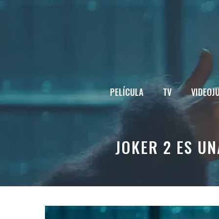
Saltar
al
contenido
PELÍCULA
TV
VIDEOJ
JOKER 2 ES U