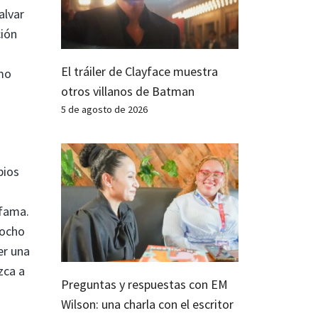
alvar
ción
El tráiler de Clayface muestra
omo
otros villanos de Batman
5 de agosto de 2026
pios
 fama.
 ocho
er una
zca a
Preguntas y respuestas con EM
Wilson: una charla con el escritor