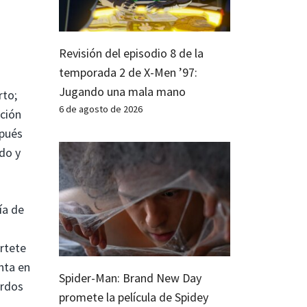
Revisión del episodio 8 de la
temporada 2 de X-Men ’97:
Jugando una mala mano
rto;
6 de agosto de 2026
ución
spués
ido y
ía de
rtete
nta en
Spider-Man: Brand New Day
ordos
promete la película de Spidey