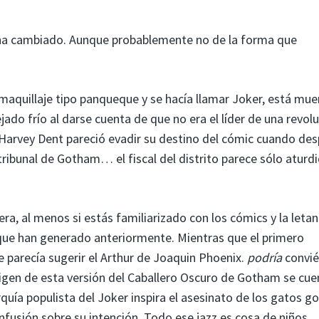
ha cambiado. Aunque probablemente no de la forma que
 maquillaje tipo panqueque y se hacía llamar Joker, está mue
jado frío al darse cuenta de que no era el líder de una revol
o Harvey Dent pareció evadir su destino del cómic cuando de
 tribunal de Gotham… el fiscal del distrito parece sólo aturd
a, al menos si estás familiarizado con los cómics y la letan
 que han generado anteriormente. Mientras que el primero
 parecía sugerir el Arthur de Joaquin Phoenix.
podría
convié
igen de esta versión del Caballero Oscuro de Gotham se cue
ía populista del Joker inspira el asesinato de los gatos g
nfusión sobre su intención. Todo ese jazz es cosa de niños