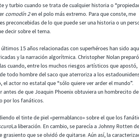
te y turbio cuando se trata de cualquier historia o “propieda
cer
comodín 2
en el polo más extremo. Para que conste, me
es preconcebidas de lo que puede ser una historia o un pers
e decir sobre el tema.
s últimos 15 años relacionadas con superhéroes han sido aqu
ricadas y la narración algorítmica. Christopher Nolan prepar
las cuando, entre los muchos riesgos artísticos que apostó,
a de todo hombre del saco que aterroriza a los estadouniden
rio, el actor no estatal que “sólo quiere ver arder el mundo”.
r antes de que Joaquin Phoenix obtuviera un hombrecito de
 por los fanáticos.
iendo el tinte de piel «permablanco» sobre el que los fanáti
scuro
La liberación. En cambio, se parecía a Johnny Rotten d
 grasiento que se olvidó de quitarse. Aún así, la caracteriza