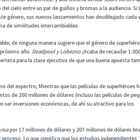
el cielo entre un par de guiños y bromas a la audiencia. Si b
este género, sus nuevos lanzamientos han desdibujado cada 
a de similitudes intercambiables.
able, de ninguna manera sugiere que el género de superhér
l próximo año.
Deadpool y Lobezno
¡Acaba de recaudar 1.30
certeza para la clase ejecutiva de que una buena apuesta ta
mo del espectro; Mientras que las películas de superhéroes 
os de 200 millones de dólares (incluso las películas de pe
len ser inversiones económicas, de ahí su atractivo para los
risa
por 17 millones de dólares y 207 millones de dólares br
 proceso. Lo que significa que los estudios independientes