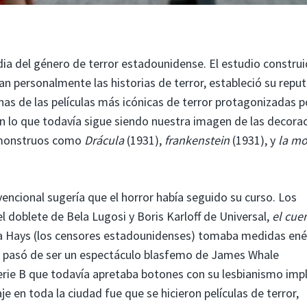
dia del género de terror estadounidense. El estudio constru
n personalmente las historias de terror, estableció su repu
unas de las películas más icónicas de terror protagonizadas 
on lo que todavía sigue siendo nuestra imagen de las decora
e monstruos como
Drácula
(1931),
frankenstein
(1931), y
la m
encional sugería que el horror había seguido su curso. Los
 doblete de Bela Lugosi y Boris Karloff de Universal,
el cue
ina Hays (los censores estadounidenses) tomaba medidas ené
e pasó de ser un espectáculo blasfemo de James Whale
rie B que todavía apretaba botones con su lesbianismo implí
 en toda la ciudad fue que se hicieron películas de terror,