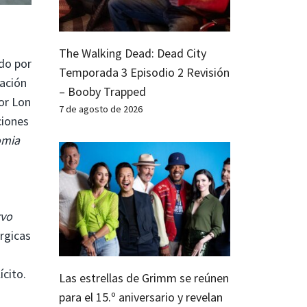
The Walking Dead: Dead City
ido por
Temporada 3 Episodio 2 Revisión
tación
– Booby Trapped
por Lon
7 de agosto de 2026
ciones
omia
rvo
rgicas
cito.
Las estrellas de Grimm se reúnen
para el 15.º aniversario y revelan