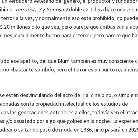
un verdadero veterano del género, el productor y fundador
ibió el
Terrorista 3
y
Sonrisa 2
doble cartelera hace unas se
terror a la vez, y normalmente eso está prohibido, no pued
$ 20 millones o lo que sea, pero parece que ambas van a act
n mes inusualmente bueno para el terror, pero parece que ha
stido ese apetito, del que Blum también es muy consciente 
omo «bastante sombrío, pero el terror es un punto realment
se estén desvinculando del acto de ir al cine o no, o simple
ionadas con la propiedad intelectual de los estudios de
as las generaciones anteriores a ellos, todavía ven el atrac
llas y/o asustado por algo que golpea en la noche. La experie
adear o saltar no pasó de moda en 1936, ni lo pasará en 202