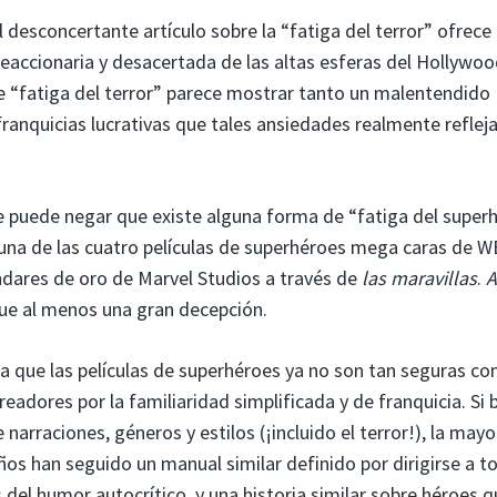
l desconcertante artículo sobre la “fatiga del terror” ofrece
reaccionaria y desacertada de las altas esferas del Hollywo
 “fatiga del terror” parece mostrar tanto un malentendido
anquicias lucrativas que tales ansiedades realmente refleja
o se puede negar que existe alguna forma de “fatiga del super
una de las cuatro películas de superhéroes mega caras de 
ándares de oro de Marvel Studios a través de
las maravillas
.
A
fue al menos una gran decepción.
la que las películas de superhéroes ya no son tan seguras co
readores por la familiaridad simplificada y de franquicia. Si b
narraciones, géneros y estilos (¡incluido el terror!), la mayo
años han seguido un manual similar definido por dirigirse a t
 del humor autocrítico. y una historia similar sobre héroes q