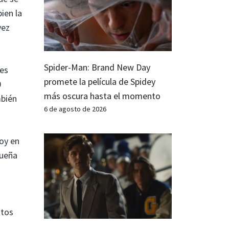
ien la
vez
Spider-Man: Brand New Day
oes
promete la película de Spidey
0
más oscura hasta el momento
mbién
6 de agosto de 2026
hoy en
queña
utos