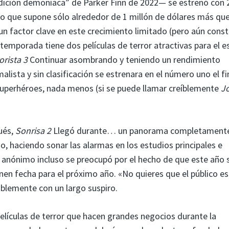
aldición demoníaca” de Parker Finn de 2022— se estrenó con 
lo que supone sólo alrededor de 1 millón de dólares más que
n factor clave en este crecimiento limitado (pero aún cons
temporada tiene dos películas de terror atractivas para el es
orista 3
Continuar asombrando y teniendo un rendimiento
lista y sin clasificación se estrenara en el número uno el fi
superhéroes, nada menos (si se puede llamar creíblemente
Jo
ués,
Sonrisa 2
Llegó durante… un panorama completament
, haciendo sonar las alarmas en los estudios principales e
” anónimo incluso se preocupó por el hecho de que este año 
enen fecha para el próximo año. «No quieres que el público e
iblemente con un largo suspiro.
elículas de terror que hacen grandes negocios durante la