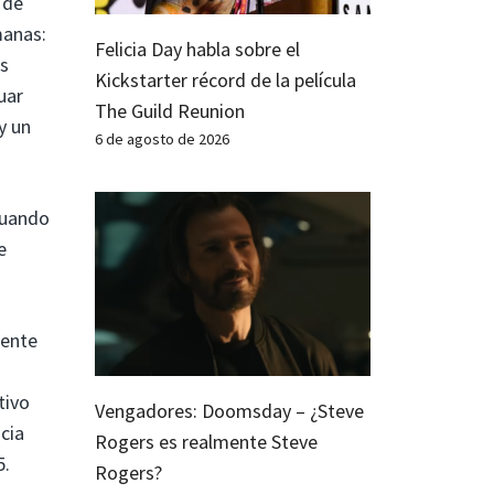
 de
manas:
Felicia Day habla sobre el
es
Kickstarter récord de la película
uar
The Guild Reunion
y un
6 de agosto de 2026
cuando
e
mente
tivo
Vengadores: Doomsday – ¿Steve
ncia
Rogers es realmente Steve
5.
Rogers?