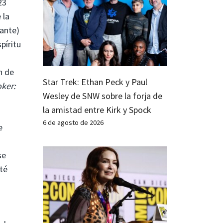
23
 la
tante)
píritu
n de
Star Trek: Ethan Peck y Paul
ker:
Wesley de SNW sobre la forja de
la amistad entre Kirk y Spock
6 de agosto de 2026
e
se
sté