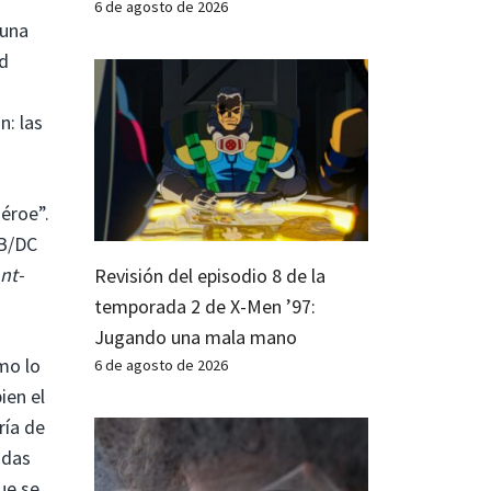
6 de agosto de 2026
 una
od
n: las
héroe”.
WB/DC
nt-
Revisión del episodio 8 de la
temporada 2 de X-Men ’97:
Jugando una mala mano
mo lo
6 de agosto de 2026
ien el
ría de
odas
ue se