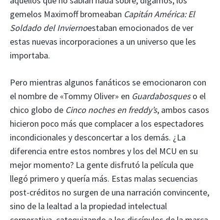
aquellos que no sabían nada sobre, digamos, los
gemelos Maximoff bromeaban
Capitán América: El
Soldado del Invierno
estaban emocionados de ver
estas nuevas incorporaciones a un universo que les
importaba.
Pero mientras algunos fanáticos se emocionaron con
el nombre de «Tommy Oliver» en
Guardabosques
o el
chico globo de
Cinco noches en freddy’s
, ambos casos
hicieron poco más que complacer a los espectadores
incondicionales y desconcertar a los demás. ¿La
diferencia entre estos nombres y los del MCU en su
mejor momento? La gente disfrutó la película que
llegó primero y quería más. Estas malas secuencias
post-créditos no surgen de una narración convincente,
sino de la lealtad a la propiedad intelectual
corporativa, catequizando a los discípulos de la marca