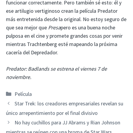
funcionar correctamente. Pero también sé esto: él y
ese artilugio vertiginoso crean la película Predator
más entretenida desde la original. No estoy seguro de
que sea mejor que
Presa
pero es una buena noche
pulposa en el cine y promete grandes cosas por venir
mientras Trachtenberg esté mapeando la próxima
cacería del Depredador.
Predator: Badlands se estrena el viernes 7 de
noviembre.
Categorías
Película
Star Trek: los creadores empresariales revelan su
único arrepentimiento por el final divisivo
No hay cuchillos para JJ Abrams y Rian Johnson
mientras se reúnen con una broma de Star Wars