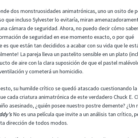
nde dos monstruosidades animatrónicas, uno un osito de p
oso que incluso Sylvester lo evitaría, miran amenazadoramen
 una cámara de seguridad. Ahora, no puedo decir cómo sabe
formación de seguridad en ese momento exacto, o por qué
 es que están tan decididos a acabar con su vida que le est
lmente! La pareja lleva un pastelito sensible en un plato (inc
ducto de aire con la clara suposición de que el pastel malévol
 ventilación y cometerá un homicidio.
sto, su humilde crítico se quedó atascado cuestionando la 
 que cada criatura animatrónica de este verdadero Chuck E. 
 niño asesinado, ¿quién posee nuestro postre demente? ¿Un 
ddy’s
No es una película que invite a un análisis tan crítico, p
sta dirección de todos modos.