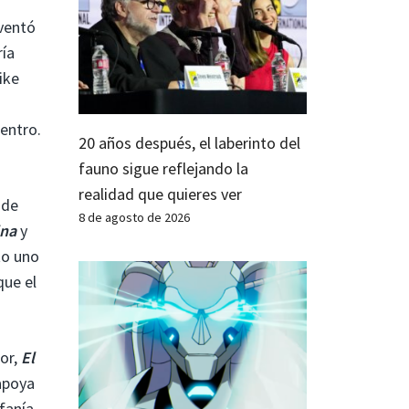
nventó
ría
ike
entro.
20 años después, el laberinto del
fauno sigue reflejando la
realidad que quieres ver
 de
8 de agosto de 2026
ina
y
to uno
que el
or,
El
 apoya
fanía