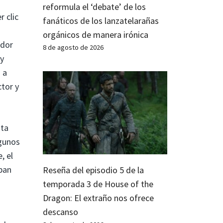
reformula el ‘debate’ de los
 clic
fanáticos de los lanzatelarañas
orgánicos de manera irónica
ador
8 de agosto de 2026
(y
 a
tor y
sta
lgunos
, el
ban
Reseña del episodio 5 de la
temporada 3 de House of the
Dragon: El extraño nos ofrece
descanso