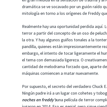
dramática se ve socavado por un guión raído qu
mitología en torno a los orígenes de Freddy qu
Realmente hay una oportunidad perdida aquí. L
terror a partir del concepto de un oso de peluc
la otra. Y hay algunos guiños tonales a la tont
pandilla, quienes están impresionantemente real
embargo, el intento de tocar ligeramente el hu
el tema con demasiada ligereza. O creativamen
cantidad de melodrama forzado que, aparte de
máquinas comiencen a matar nuevamente.
Por supuesto, el secreto del verdadero Chuck E.
Ningún padre irá a un lugar con cohetes y tobo
noches en freddy’s
una película de terror comp
jugaron en 2014. Eso es genial, pero sigue sien