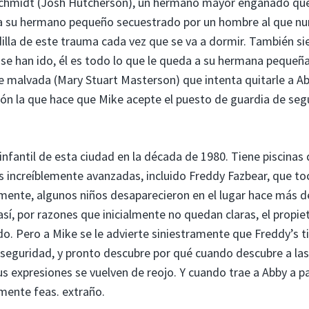
 Schmidt (Josh Hutcherson), un hermano mayor engañado qu
vio a su hermano pequeño secuestrado por un hombre al que n
illa de este trauma cada vez que se va a dormir. También si
se han ido, él es todo lo que le queda a su hermana pequeñ
te malvada (Mary Stuart Masterson) que intenta quitarle a A
uación la que hace que Mike acepte el puesto de guardia de se
infantil de esta ciudad en la década de 1980. Tiene piscinas
s increíblemente avanzadas, incluido Freddy Fazbear, que to
ente, algunos niños desaparecieron en el lugar hace más d
í, por razones que inicialmente no quedan claras, el propie
ido. Pero a Mike se le advierte siniestramente que Freddy’s t
e seguridad, y pronto descubre por qué cuando descubre a las
s expresiones se vuelven de reojo. Y cuando trae a Abby a p
lmente feas.
extraño.