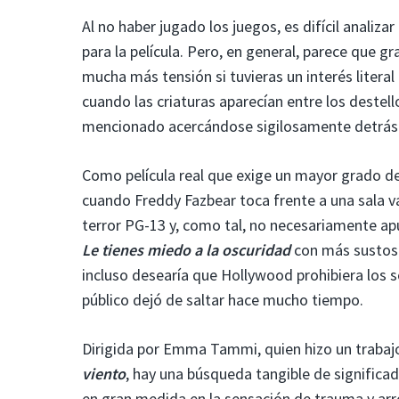
Al no haber jugado los juegos, es difícil analiz
para la película. Pero, en general, parece que gr
mucha más tensión si tuvieras un interés literal
cuando las criaturas aparecían entre los destello
mencionado acercándose sigilosamente detrás de
Como película real que exige un mayor grado de
cuando Freddy Fazbear toca frente a una sala va
terror PG-13 y, como tal, no necesariamente ap
Le tienes miedo a la oscuridad
con más sustos 
incluso desearía que Hollywood prohibiera los s
público dejó de saltar hace mucho tiempo.
Dirigida por Emma Tammi, quien hizo un trabajo
viento
, hay una búsqueda tangible de significado
en gran medida en la sensación de trauma y arr