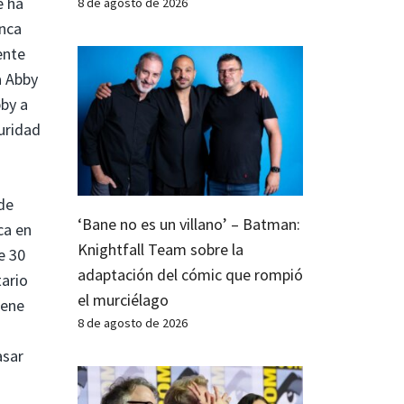
e ha
8 de agosto de 2026
unca
ente
a Abby
bby a
guridad
 de
‘Bane no es un villano’ – Batman:
ca en
Knightfall Team sobre la
e 30
adaptación del cómic que rompió
tario
el murciélago
iene
8 de agosto de 2026
asar