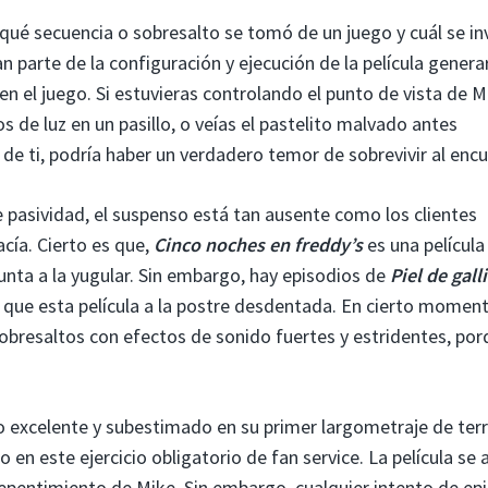
ar qué secuencia o sobresalto se tomó de un juego y cuál se i
an parte de la configuración y ejecución de la película genera
 en el juego. Si estuvieras controlando el punto de vista de M
s de luz en un pasillo, o veías el pastelito malvado antes
 ti, podría haber un verdadero temor de sobrevivir al encu
 pasividad, el suspenso está tan ausente como los clientes
cía. Cierto es que,
Cinco noches en freddy’s
es una película
unta a la yugular. Sin embargo, hay episodios de
Piel de gall
que esta película a la postre desdentada. En cierto momen
obresaltos con efectos de sonido fuertes y estridentes, por
 excelente y subestimado en su primer largometraje de terr
 en este ejercicio obligatorio de fan service. La película se
epentimiento de Mike. Sin embargo, cualquier intento de epi