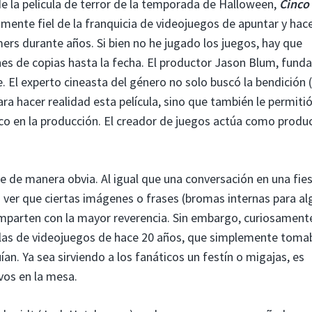
e la película de terror de la temporada de Halloween,
Cinco
ente fiel de la franquicia de videojuegos de apuntar y hacer
rs durante años. Si bien no he jugado los juegos, hay que
nes de copias hasta la fecha. El productor Jason Blum, fund
 El experto cineasta del género no solo buscó la bendición 
ra hacer realidad esta película, sino que también le permitió
co en la producción. El creador de juegos actúa como produc
e de manera obvia. Al igual que una conversación en una fie
 ver que ciertas imágenes o frases (bromas internas para a
mparten con la mayor reverencia. Sin embargo, curiosamente
culas de videojuegos de hace 20 años, que simplemente toma
an. Ya sea sirviendo a los fanáticos un festín o migajas, es
vos en la mesa.