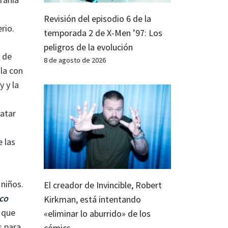
Revisión del episodio 6 de la
rio.
temporada 2 de X-Men ’97: Los
peligros de la evolución
 de
8 de agosto de 2026
la con
 y la
n
ratar
 las
 niños.
El creador de Invincible, Robert
co
Kirkman, está intentando
 que
«eliminar lo aburrido» de los
s para
cómics