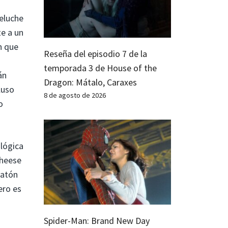
eluche
te a un
n que
Reseña del episodio 7 de la
temporada 3 de House of the
án
Dragon: Mátalo, Caraxes
luso
8 de agosto de 2026
o
lógica
Cheese
ratón
ero es
Spider-Man: Brand New Day