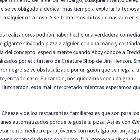
e se ve obligado a dedicar más tiempo a explorar la tediosa
e cualquier otra cosa. Y se toma esos mitos demasiado en se
os realizadores podrían haber hecho una verdadera comedia
he gigante sirviendo pizza a alguien con una mano y cortándo
ería del concepto, especialmente cuando Abby conoce a Freddy
izados por el titiritero de Creature Shop de Jim Henson. Si
mor negro se ve obstaculizado por un guión que se niega a t
te, en todo caso. En cambio, nos quedamos con una gran
 Hutcherson, está mal interpretado mientras esperamos que
 Cheese y de los restaurantes familiares es que son para los
ganes automatizados porque le guste la pizza. Así es con
Cin
letamente mediocre para jóvenes con nostalgia por un juego
do una rebanada de pan con queso, fría, gomosa y sin caloría