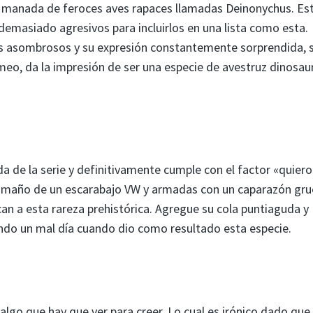
a manada de feroces aves rapaces llamadas Deinonychus. Es
demasiado agresivos para incluirlos en una lista como esta.
os asombrosos y su expresión constantemente sorprendida, 
meo, da la impresión de ser una especie de avestruz dinosau
da de la serie y definitivamente cumple con el factor «quiero
tamaño de un escarabajo VW y armadas con un caparazón gru
an a esta rareza prehistórica. Agregue su cola puntiaguda y
ndo un mal día cuando dio como resultado esta especie.
algo que hay que ver para creer. Lo cual es irónico dado que