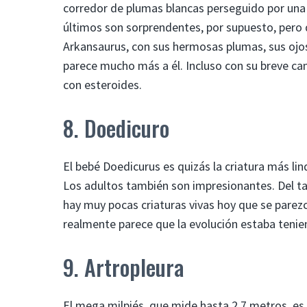
corredor de plumas blancas perseguido por un
últimos son sorprendentes, por supuesto, pero 
Arkansaurus, con sus hermosas plumas, sus oj
parece mucho más a él. Incluso con su breve ca
con esteroides.
8. Doedicuro
El bebé Doedicurus es quizás la criatura más lin
Los adultos también son impresionantes. Del 
hay muy pocas criaturas vivas hoy que se parezc
realmente parece que la evolución estaba tenie
9. Artropleura
El mega milpiés, que mide hasta 2,7 metros, es 