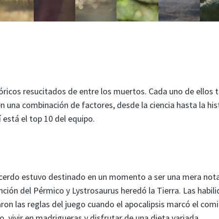
óricos resucitados de entre los muertos. Cada uno de ellos t
en una combinación de factores, desde la ciencia hasta la his
 está el top 10 del equipo.
cerdo estuvo destinado en un momento a ser una mera nota
tinción del Pérmico y Lystrosaurus heredó la Tierra. Las habil
ron las reglas del juego cuando el apocalipsis marcó el com
 vivir en madrigueras y disfrutar de una dieta variada