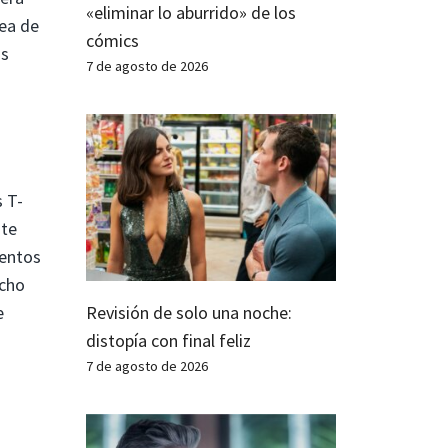
«eliminar lo aburrido» de los
dea de
cómics
os
7 de agosto de 2026
s T-
nte
ientos
acho
Revisión de solo una noche:
e
distopía con final feliz
7 de agosto de 2026