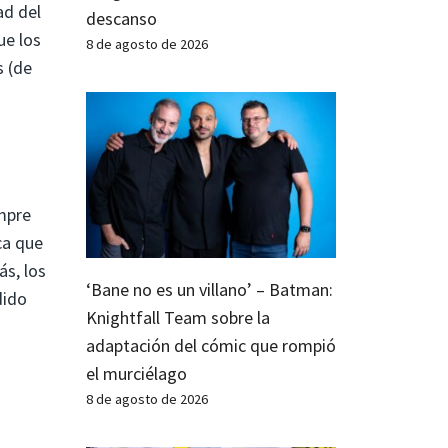
ad del
descanso
ue los
8 de agosto de 2026
s (de
empre
ca que
ás, los
‘Bane no es un villano’ – Batman:
dido
Knightfall Team sobre la
adaptación del cómic que rompió
el murciélago
8 de agosto de 2026