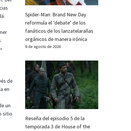
cias
Spider-Man: Brand New Day
dá.
reformula el ‘debate’ de los
fanáticos de los lanzatelarañas
imer
orgánicos de manera irónica
s
8 de agosto de 2026
s»
vés de
ía en
de un
 sitio
Reseña del episodio 5 de la
temporada 3 de House of the