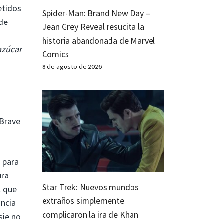
etidos
Spider-Man: Brand New Day –
 de
Jean Grey Reveal resucita la
historia abandonada de Marvel
azúcar
Comics
8 de agosto de 2026
 Brave
n para
ura
Star Trek: Nuevos mundos
l que
extraños simplemente
ancia
complicaron la ira de Khan
sie no