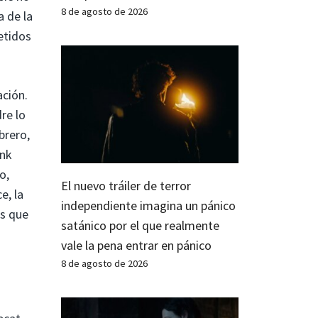
8 de agosto de 2026
 de la
etidos
ación.
re lo
brero,
unk
o,
El nuevo tráiler de terror
e, la
independiente imagina un pánico
os que
satánico por el que realmente
vale la pena entrar en pánico
8 de agosto de 2026