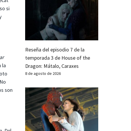
ecat
so si
y
Reseña del episodio 7 de la
ar
temporada 3 de House of the
 la
Dragon: Mátalo, Caraxes
roto
8 de agosto de 2026
 No
os son
n. Del