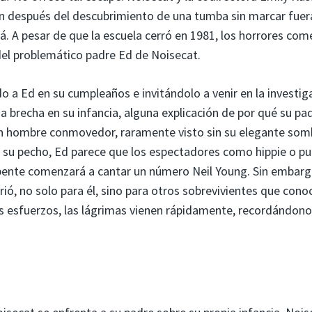
n después del descubrimiento de una tumba sin marcar fuera
. A pesar de que la escuela cerró en 1981, los horrores com
del problemático padre Ed de Noisecat.
a Ed en su cumpleaños e invitándolo a venir en la investig
na brecha en su infancia, alguna explicación de por qué su pad
Un hombre conmovedor, raramente visto sin su elegante som
re su pecho, Ed parece que los espectadores como hippie o p
repente comenzará a cantar un número Neil Young. Sin embarg
ó, no solo para él, sino para otros sobrevivientes que conoc
s esfuerzos, las lágrimas vienen rápidamente, recordándon