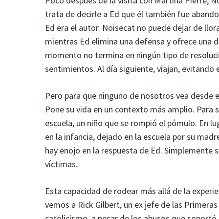
Poco después de la visita con Martina Pierre, N
trata de decirle a Ed que él también fue abando
Ed era el autor. Noisecat no puede dejar de llo
mientras Ed elimina una defensa y ofrece una d
momento no termina en ningún tipo de resolució
sentimientos. Al día siguiente, viajan, evitando 
Pero para que ninguno de nosotros vea desde el
Pone su vida en un contexto más amplio. Para su
escuela, un niño que se rompió el pómulo. En l
en la infancia, dejado en la escuela por su mad
hay enojo en la respuesta de Ed. Simplemente s
víctimas.
Esta capacidad de rodear más allá de la experi
vemos a Rick Gilbert, un ex jefe de las Primera
catolicismo, a pesar de los abusos que soportó, 