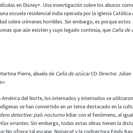
lículas en Disney+. Una investigación sobre los abusos com
na escuela residencial india operada por la Iglesia Católica
rdad sobre crímenes horribles. Sin embargo, es porque estos
rsonas que aún existen y cuyo legado continúa, que
Caña de 
Martina Pierre, abuela de
Caña de azúcar
CO-Director Julian
o».
América del Norte, los internados y internados se utilizaro
 indígenas se han convertido en un tema destacado en la cult
dero detective: país nocturno
lidiar con el fenómeno, al igua
llas errantes
. Sin embargo, todas estas obras tienen la dist
ar
No ofrece tal escape. Noisecat y la codirectora Emily Kas