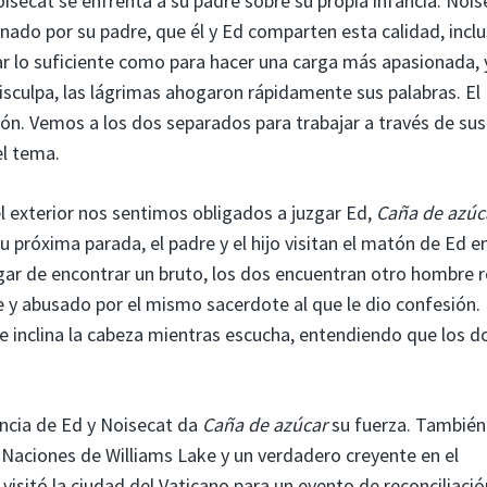
oisecat se enfrenta a su padre sobre su propia infancia. Nois
nado por su padre, que él y Ed comparten esta calidad, inclu
rar lo suficiente como para hacer una carga más apasionada, 
isculpa, las lágrimas ahogaron rápidamente sus palabras. El
n. Vemos a los dos separados para trabajar a través de sus
el tema.
 exterior nos sentimos obligados a juzgar Ed,
Caña de azúc
 próxima parada, el padre y el hijo visitan el matón de Ed en
ugar de encontrar un bruto, los dos encuentran otro hombre 
re y abusado por el mismo sacerdote al que le dio confesión.
e inclina la cabeza mientras escucha, entendiendo que los d
encia de Ed y Noisecat da
Caña de azúcar
su fuerza. También
s Naciones de Williams Lake y un verdadero creyente en el
visitó la ciudad del Vaticano para un evento de reconciliació