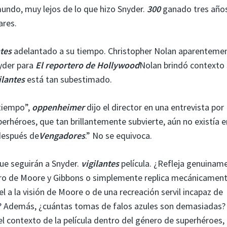
mundo, muy lejos de lo que hizo Snyder.
300
ganado tres año
ares.
ntes
adelantado a su tiempo. Christopher Nolan aparenteme
nyder para
El reportero de Hollywood
Nolan brindó contexto
ilantes
está tan subestimado.
 tiempo”,
oppenheimer
dijo el director en una entrevista por
erhéroes, que tan brillantemente subvierte, aún no existía e
 después de
Vengadores
.” No se equivoca.
ue seguirán a Snyder.
vigilantes
película. ¿Refleja genuiname
 libro de Moore y Gibbons o simplemente replica mecánicamen
l a la visión de Moore o de una recreación servil incapaz de
ca? Además, ¿cuántas tomas de falos azules son demasiadas?
el contexto de la película dentro del género de superhéroes, 