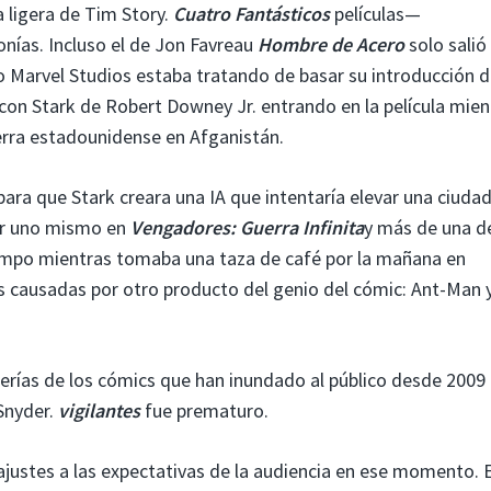
a ligera de Tim Story.
Cuatro Fantásticos
películas—
onías. Incluso el de Jon Favreau
Hombre de Acero
solo salió
so Marvel Studios estaba tratando de basar su introducción 
con Stark de Robert Downey Jr. entrando en la película mien
erra estadounidense en Afganistán.
para que Stark creara una IA que intentaría elevar una ciudad
por uno mismo en
Vengadores: Guerra Infinita
y más de una d
tiempo mientras tomaba una taza de café por la mañana en
s causadas por otro producto del genio del cómic: Ant-Man 
terías de los cómics que han inundado al público desde 2009
 Snyder.
vigilantes
fue prematuro.
ajustes a las expectativas de la audiencia en ese momento. E