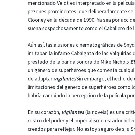
mencionado Veidt es interpretado en la películ
pezones prominentes, que deliberadamente se ha
Clooney en la década de 1990. Ya sea por accid
suena sospechosamente como el Caballero de la
Aún así, las alusiones cinematográficas de Sny
imitaban la infame Cabalgata de las Valquirias
prestado de la banda sonora de Mike Nichols
E
un género de superhéroes que comenta cualquier
de adaptar
vigilantes
Sin embargo, el hecho de q
limitaciones del género de superhéroes como lo
habría cambiado la percepción de la película po
En su corazón,
vigilantes
(la novela) es una crít
rostro del poder y el imperialismo estadounide
creados para reflejar. No estoy seguro de si a