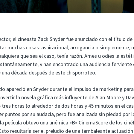
ector, el cineasta Zack Snyder fue anunciado con el título de
uetar muchas cosas: aspiracional, arrogancia o simplemente, 
alquiera que sea el caso, tenía razón. Ames u odies la estét
 instantáneamente, y han encontrado una audiencia ferviente
 una década después de este chisporroteo.
do apareció en Snyder durante el impulso de marketing para
onvertir la novela gráfica más influyente de Alan Moore y Da
 tres horas (o alrededor de dos horas y 45 minutos en el cas
er puntos por su audacia, pero fue analizada sin piedad por l
o la película obtuvo una anémica «B» CinemaScore de los cinéf
sto resultaría ser el preludio de una tambaleante actuación