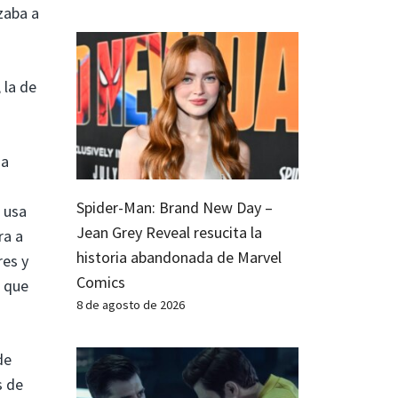
zaba a
 la de
na
Spider-Man: Brand New Day –
 usa
Jean Grey Reveal resucita la
ra a
historia abandonada de Marvel
res y
Comics
) que
8 de agosto de 2026
de
s de