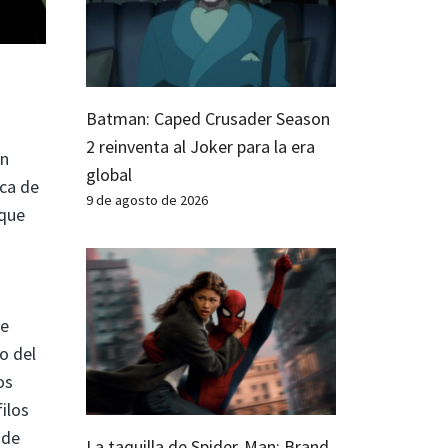
Batman: Caped Crusader Season
2 reinventa al Joker para la era
un
global
ica de
9 de agosto de 2026
 que
ve
o del
os
ilos
 de
La taquilla de Spider-Man: Brand