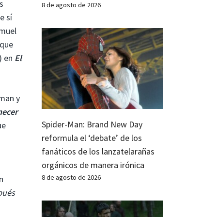
s
8 de agosto de 2026
e sí
amuel
 que
) en
El
tman y
necer
Spider-Man: Brand New Day
ue
reformula el ‘debate’ de los
fanáticos de los lanzatelarañas
orgánicos de manera irónica
8 de agosto de 2026
n
pués