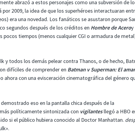
mente abrazó a estos personajes como una subversión de lo
 por 2009, la idea de que los superhéroes interactuaran entr
s) era una novedad. Los fanáticos se asustaron porque S
nco segundos después de los créditos en
Hombre de Acero
y
s pocos tiempos (menos cualquier CGI o armadura de metal
ulk y todos los demás pelear contra Thanos, o de hecho, Ba
on difíciles de comprender en
Batman v Superman: El ama
o ahora con una evisceración cinematográfica del género q
ya demostrado eso en la pantalla chica después de la
más políticamente sintonizada con
vigilantes
llegó a HBO e
sido si el público hubiera conocido al Doctor Manhattan.
des
ulk».