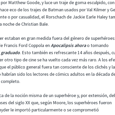
a por Matthew Goode, y luce un traje de goma esculpido, con
ce eco de los trajes de Batman usados ​​por Val Kilmer y G
ente o por casualidad, el Rorschach de Jackie Earle Haley ta
 noche de Christian Bale.
der estaban en gran medida fuera del género de superhéroes
 de Francis Ford Coppola en
Apocalipsis ahora
o tomando
l graduado
. Esto también es refrescante 14 años después, 
 otro tipo de cine se ha vuelto cada vez más raro. A los ef
ue el público general fuera tan consciente de los clichés y l
 habrían sido los lectores de cómics adultos en la década d
r completo.
ica de la noción misma de un superhéroe y, por extensión, del
nses del siglo XX que, según Moore, los superhéroes fueron
 Snyder le importó particularmente o se comprometió