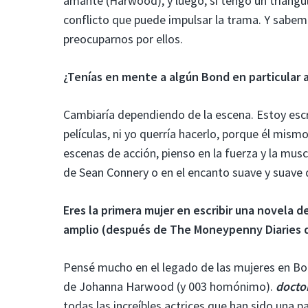
amante (Harwood), y luego, si tengo un triángul
conflicto que puede impulsar la trama. Y sabe
preocuparnos por ellos.
¿Tenías en mente a algún Bond en particular al
Cambiaría dependiendo de la escena. Estoy escr
películas, ni yo querría hacerlo, porque él mism
escenas de acción, pienso en la fuerza y ​​la mu
de Sean Connery o en el encanto suave y suave 
Eres la primera mujer en escribir una novela 
amplio (después de The Moneypenny Diaries 
Pensé mucho en el legado de las mujeres en Bo
de Johanna Harwood (y 003 homónimo).
docto
todas las increíbles actrices que han sido una pa