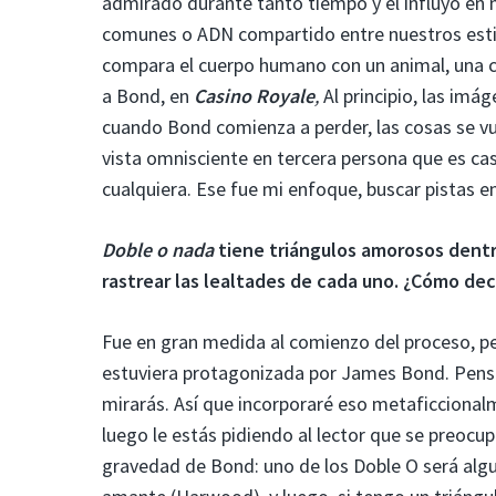
admirado durante tanto tiempo y él influyó en 
comunes o ADN compartido entre nuestros esti
compara el cuerpo humano con un animal, una c
a Bond, en
Casino Royale
,
Al principio, las im
cuando Bond comienza a perder, las cosas se vu
vista omnisciente en tercera persona que es ca
cualquiera. Ese fue mi enfoque, buscar pistas en
Doble o nada
tiene triángulos amorosos dent
rastrear las lealtades de cada uno. ¿Cómo dec
Fue en gran medida al comienzo del proceso, pe
estuviera protagonizada por James Bond. Pensé e
mirarás. Así que incorporaré eso metaficcionalm
luego le estás pidiendo al lector que se preocu
gravedad de Bond: uno de los Doble O será algui