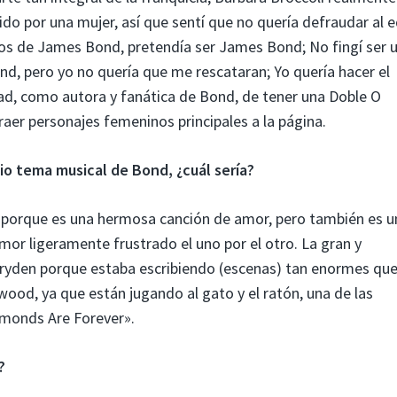
ido por una mujer, así que sentí que no quería defraudar al e
ios de James Bond, pretendía ser James Bond; No fingí ser 
ond, pero yo no quería que me rescataran; Yo quería hacer el
ad, como autora y fanática de Bond, de tener una Doble O
aer personajes femeninos principales a la página.
io tema musical de Bond, ¿cuál sería?
porque es una hermosa canción de amor, pero también es u
or ligeramente frustrado el uno por el otro. La gran y
 Dryden porque estaba escribiendo (escenas) tan enormes qu
rwood, ya que están jugando al gato y el ratón, una de las
amonds Are Forever».
?