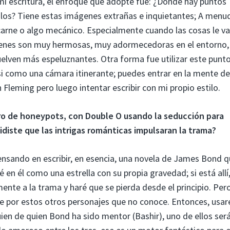
mi escritura, el enfoque que adopté fue: ¿Dónde hay puntos
los? Tiene estas imágenes extrañas e inquietantes; A menu
arne o algo mecánico. Especialmente cuando las cosas le v
ágenes son muy hermosas, muy adormecedoras en el entorno,
elven más espeluznantes. Otra forma fue utilizar este punt
si como una cámara itinerante; puedes entrar en la mente de
 Fleming pero luego intentar escribir con mi propio estilo.
ro de honeypots, con Double O usando la seducción para
idiste que las intrigas románticas impulsaran la trama?
nsando en escribir, en esencia, una novela de James Bond 
n él como una estrella con su propia gravedad; si está allí,
ente a la trama y haré que se pierda desde el principio. Per
pe por estos otros personajes que no conoce. Entonces, usaré
en de quien Bond ha sido mentor (Bashir), uno de ellos será