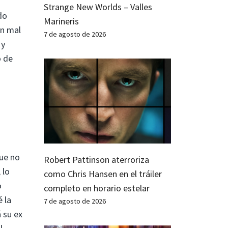
Strange New Worlds – Valles
do
Marineris
an mal
7 de agosto de 2026
 y
o de
que no
Robert Pattinson aterroriza
 lo
como Chris Hansen en el tráiler
o
completo en horario estelar
 la
7 de agosto de 2026
 su ex