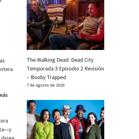
l
The Walking Dead: Dead City
las
Temporada 3 Episodio 2 Revisión
antera
– Booby Trapped
7 de agosto de 2026
 más
tora
ita—y
 dirige