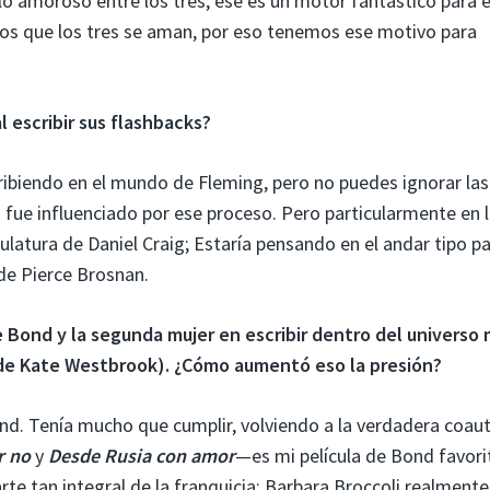
o amoroso entre los tres, ese es un motor fantástico para e
mos que los tres se aman, por eso tenemos ese motivo para
 escribir sus flashbacks?
ibiendo en el mundo de Fleming, pero no puedes ignorar las
o fue influenciado por ese proceso. Pero particularmente en 
sculatura de Daniel Craig; Estaría pensando en el andar tipo p
de Pierce Brosnan.
de Bond y la segunda mujer en escribir dentro del universo
de Kate Westbrook). ¿Cómo aumentó eso la presión?
nd. Tenía mucho que cumplir, volviendo a la verdadera coau
r no
y
Desde Rusia con amor
—es mi película de Bond favor
rte tan integral de la franquicia; Barbara Broccoli realmente