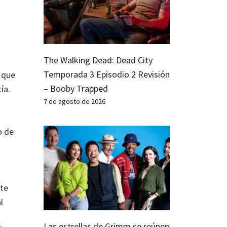
The Walking Dead: Dead City
Temporada 3 Episodio 2 Revisión
 que
– Booby Trapped
ía.
7 de agosto de 2026
o de
nte
l
Las estrellas de Grimm se reúnen