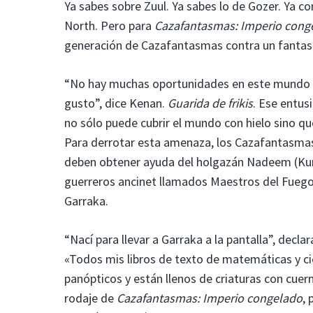
Ya sabes sobre Zuul. Ya sabes lo de Gozer. Ya c
North. Pero para
Cazafantasmas: Imperio cong
generación de Cazafantasmas contra un fanta
“No hay muchas oportunidades en este mundo 
gusto”, dice Kenan.
Guarida de frikis
. Ese entus
no sólo puede cubrir el mundo con hielo sino qu
Para derrotar esta amenaza, los Cazafantasmas
deben obtener ayuda del holgazán Nadeem (Kumai
guerreros ancinet llamados Maestros del Fuego,
Garraka.
“Nací para llevar a Garraka a la pantalla”, decl
«Todos mis libros de texto de matemáticas y ci
panópticos y están llenos de criaturas con cuern
rodaje de
Cazafantasmas: Imperio congelado
,