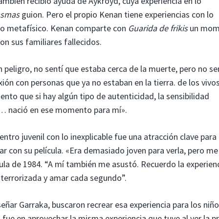
ambién recibió ayuda de Aykroyd, cuya experiencia en lo
asmas
guion. Pero el propio Kenan tiene experiencias con lo
 lo metafísico. Kenan comparte con
Guarida de frikis
un mom
on sus familiares fallecidos.
 peligro, no sentí que estaba cerca de la muerte, pero no se
n con personas que ya no estaban en la tierra. de los vivos
nto que si hay algún tipo de autenticidad, la sensibilidad
a… nació en ese momento para mí».
ntro juvenil con lo inexplicable fue una atracción clave para 
ear con su película. «Era demasiado joven para verla, pero me
cula de 1984. “A mí también me asustó. Recuerdo la experien
 aterrorizada y amar cada segundo”.
eñar Garraka, buscaron recrear esa experiencia para los niñ
la fue en aprovechar la misma experiencia que tuve al ver la p