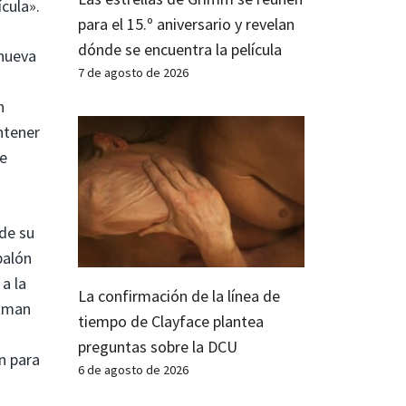
ícula».
para el 15.º aniversario y revelan
dónde se encuentra la película
 nueva
7 de agosto de 2026
n
ntener
de
 de su
balón
a la
La confirmación de la línea de
itman
tiempo de Clayface plantea
preguntas sobre la DCU
n para
6 de agosto de 2026