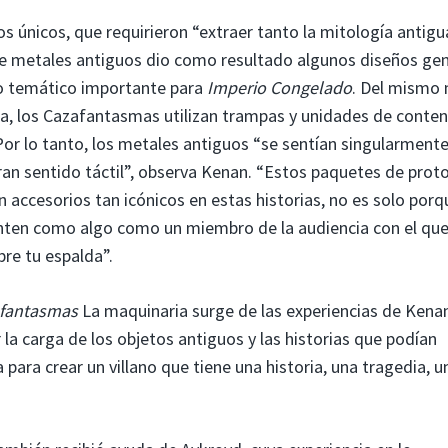
os únicos, que requirieron “extraer tanto la mitología antigu
re metales antiguos dio como resultado algunos diseños gen
to temático importante para
Imperio Congelado
. Del mismo
ka, los Cazafantasmas utilizan trampas y unidades de conte
Por lo tanto, los metales antiguos “se sentían singularment
gran sentido táctil”, observa Kenan. “Estos paquetes de prot
n accesorios tan icónicos en estas historias, no es solo por
enten como algo como un miembro de la audiencia con el qu
re tu espalda”.
fantasmas
La maquinaria surge de las experiencias de Kenan
la carga de los objetos antiguos y las historias que podían
ara crear un villano que tiene una historia, una tragedia, u