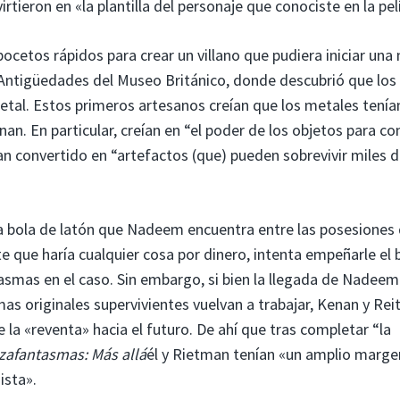
rtieron en «la plantilla del personaje que conociste en la pel
cetos rápidos para crear un villano que pudiera iniciar una
 Antigüedades del Museo Británico, donde descubrió que los
etal. Estos primeros artesanos creían que los metales tenía
an. En particular, creían en “el poder de los objetos para co
han convertido en “artefactos (que) pueden sobrevivir miles 
una bola de latón que Nadeem encuentra entre las posesiones
que haría cualquier cosa por dinero, intenta empeñarle el 
smas en el caso. Sin embargo, si bien la llegada de Nadeem 
as originales supervivientes vuelvan a trabajar, Kenan y Re
 la «reventa» hacia el futuro. De ahí que tras completar “la
zafantasmas: Más allá
él y Rietman tenían «un amplio marge
ista».