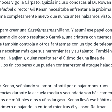
onoces Vigo la Cárpato. Quizás incluso conozcas al Dr. Rowan
elado
el director Gil Kenan necesitaba enfrentar a la próxima
sma completamente nuevo que nunca antes habíamos visto.
para crear una
Cazafantasmas
villano. Y asumí ese papel con
iasmo dio como resultado Garraka, una criatura con cuernos
e también controla a otros fantasmas con un tipo de telepat
 necesitan más que sus herramientas y su talento. También
l Nanjiani), quien resulta ser el último de una línea de
 los únicos seres que pueden contrarrestar el ataque helad
ara Kenan, señalando su amor infantil por dibujar monstruos.
encias durante la escuela media y secundaria son básicame
os de múltiples ojos y uñas largas». Kenan llevó ese hábito a
 primero dibujando la entidad mientras él y Jason Reitman