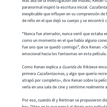
Más allá de la investigación del museo, Kenan t
paranormal inspiró la escritura inicial.
Cazafant
inexplicable que influyen en su comprensión de
de niño en el que dejó su cuerpo y se encontró c
“Nunca fue aterrador, nunca sentí que estaba en
como un momento en el que había alguna conexió
fue uno que se quedó conmigo”, dice Kenan. «Sie
emocional hacia los fantasmas en esta películ
Como Kenan explica a
Guarida de frikis
ese encue
primera
Cazafantasmas
, y algo que quería recr
atrapó por completo», dice Kenan sobre la pelí
verla en una sala de cine y sentirme realmente
Por eso, cuando él y Reitman se propusieron dis
hoy. “Algo en lo que pensé al dirigir esta pelícu