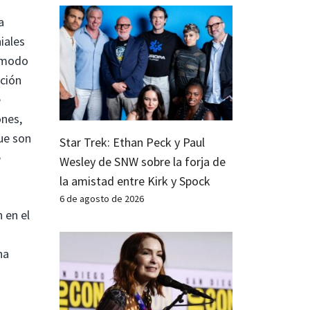
a
iales
 modo
nción
e
ones,
que son
Star Trek: Ethan Peck y Paul
e
Wesley de SNW sobre la forja de
la amistad entre Kirk y Spock
6 de agosto de 2026
 en el
na