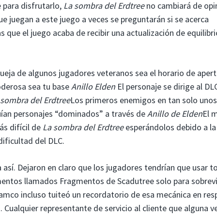
para disfrutarlo,
La sombra del Erdtree
no cambiará de opi
e juegan a este juego a veces se preguntarán si se acerca
 que el juego acaba de recibir una actualización de equilibri
queja de algunos jugadores veteranos sea el horario de aper
poderosa sea tu base
Anillo Elden
El personaje se dirige al DL
 sombra del Erdtree
Los primeros enemigos en tan solo unos
guían personajes “dominados” a través de
Anillo de Elden
El 
s difícil de
La sombra del Erdtree
esperándolos debido a la
ificultad del DLC.
 así. Dejaron en claro que los jugadores tendrían que usar t
ementos llamados Fragmentos de Scadutree solo para sobrevi
amco incluso tuiteó un recordatorio de esa mecánica en res
d. Cualquier representante de servicio al cliente que alguna v