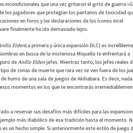
es incondicionales que una vez gritaron el grito de guerra «G
 de los jugadores que protegían los pantanos de toxicidad q
aciones en foros y las declaraciones de los íconos incel
ware finalmente ha ido demasiado lejos.
Anillo Elden
La primera y única expansión DLC) es increíblem
s Sombras en busca de la misteriosa Miquella te enfrentará a
 puro de
Anillo Elden
jefes. Mientras tanto, los jefes reales d
tipo de zonas de muerte que rara vez se ven fuera de los ju
s de humo de una sala de juegos de Akihabara. Es decir, nada
 esos momentos en los que te encontrarás irremediablemen
do a reservar sus desafíos más difíciles para las expansion
jemplo más diabólico de esa tradición hasta el momento. N
o es un hecho simple. Si anteriormente este estilo de juego 