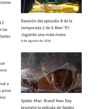
btener
Revisión del episodio 8 de la
DLC
temporada 2 de X-Men ’97:
 las
Jugando una mala mano
idades
6 de agosto de 2026
que
como
nal a
es pone
sino
Spider-Man: Brand New Day
promete la película de Spidey