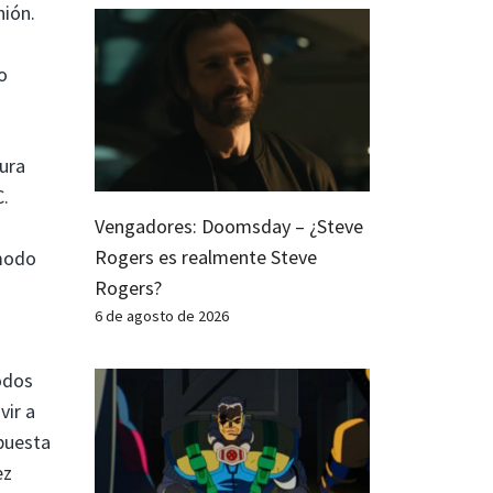
nión.
o
tura
C.
Vengadores: Doomsday – ¿Steve
Rogers es realmente Steve
modo
Rogers?
6 de agosto de 2026
odos
vir a
puesta
ez