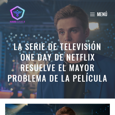
Saltar
al
MENÚ
contenido
LA SERIE DE TELEVISIÓN
ONE DAY DE NETFLIX
RESUELVE EL MAYOR
PROBLEMA DE LA PELÍCULA