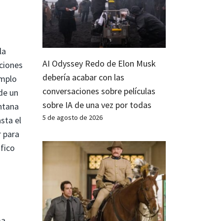
la
AI Odyssey Redo de Elon Musk
uciones
debería acabar con las
emplo
conversaciones sobre películas
de un
sobre IA de una vez por todas
entana
5 de agosto de 2026
sta el
r para
fico
ma