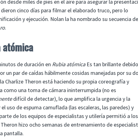
ón desde miles de pies en el aire para asegurar la presentac
 dieron cinco días para filmar el elaborado truco, pero lo
nificación y ejecución. Nolan la ha nombrado su secuencia d
uro
.
a atómica
 minutos de duración en
Rubia atómica
Es tan brillante debido
por un par de caídas hábilmente cosidas manejadas por su do
lla Charlize Theron está haciendo su propia coreografía y
nta como una toma de cámara ininterrumpida (no es
mente
difícil de detectar), lo que amplifica la urgencia y la
y el uso de espuma camuflada (las escaleras, las paredes) y
te de los equipos de especialistas y utilería permitió a los
s. Theron hizo ocho semanas de entrenamiento de especialis
a pantalla.