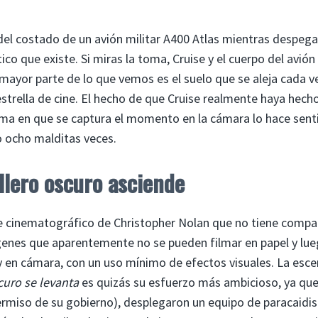
l costado de un avión militar A400 Atlas mientras despega 
que existe. Si miras la toma, Cruise y el cuerpo del avión
mayor parte de lo que vemos es el suelo que se aleja cada v
estrella de cine. El hecho de que Cruise realmente haya hech
rma en que se captura el momento en la cámara lo hace senti
o ocho malditas veces.
llero oscuro asciende
e cinematográfico de Christopher Nolan que no tiene compa
ágenes que aparentemente no se pueden filmar en papel y lu
 en cámara, con un uso mínimo de efectos visuales. La esc
curo se levanta
es quizás su esfuerzo más ambicioso, ya que 
ermiso de su gobierno), desplegaron un equipo de paracaidi