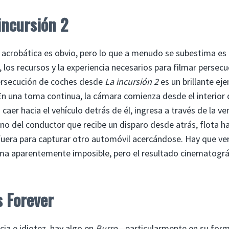
incursión 2
ón acrobática es obvio, pero lo que a menudo se subestima es 
, los recursos y la experiencia necesarios para filmar persec
persecución de coches desde
La incursión 2
es un brillante ej
En una toma continua, la cámara comienza desde el interior 
caer hacia el vehículo detrás de él, ingresa a través de la v
ano del conductor que recibe un disparo desde atrás, flota ha
fuera para capturar otro automóvil acercándose. Hay que ve
 toma aparentemente imposible, pero el resultado cinematográ
s Forever
ia e idiotez, hay algo en
Burro
—particularmente en su for