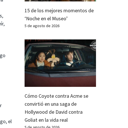
15 de los mejores momentos de
s,
‘Noche en el Museo’
ír,
5 de agosto de 2026
ago
Cómo Coyote contra Acme se
convirtió en una saga de
r
Hollywood de David contra
Goliat en la vida real
go, el
5 de agosto de 2026