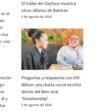
El tráiler de Clayface muestra
otros villanos de Batman
es el
5 de agosto de 2026
 en
ez
o esa
r casi
Preguntas y respuestas con EM
ración
Wilson: una charla con el escritor
ego
detrás del libro viral
ena
‘Situationship’
él y
5 de agosto de 2026
stas