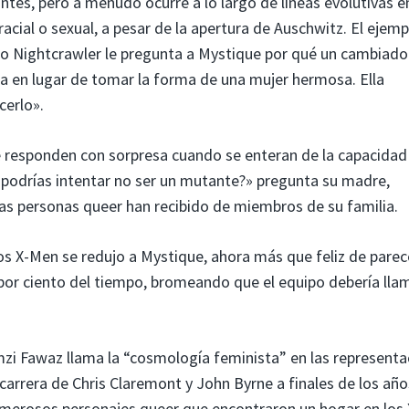
tes, pero a menudo ocurre a lo largo de líneas evolutivas e
racial o sexual, a pesar de la apertura de Auschwitz. El ejemp
 Nightcrawler le pregunta a Mystique por qué un cambiado
a en lugar de tomar la forma de una mujer hermosa. Ella
cerlo».
 responden con sorpresa cuando se enteran de la capacidad
o podrías intentar no ser un mutante?» pregunta su madre,
s personas queer han recibido de miembros de su familia.
e los X-Men se redujo a Mystique, ahora más que feliz de parec
 por ciento del tiempo, bromeando que el equipo debería lla
i Fawaz llama la “cosmología feminista” en las representa
carrera de Chris Claremont y John Byrne a finales de los año
umerosos personajes queer que encontraron un hogar en los 