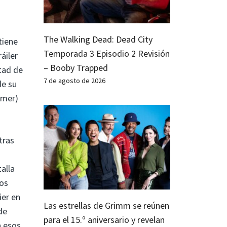
The Walking Dead: Dead City
tiene
Temporada 3 Episodio 2 Revisión
áiler
– Booby Trapped
itad de
7 de agosto de 2026
de su
mmer)
tras
alla
los
ier en
Las estrellas de Grimm se reúnen
de
para el 15.º aniversario y revelan
a esos