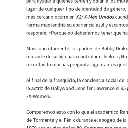
para ayudar a quienes temen y odian a los mutan
lugar de cualquier tipo de identidad de género, 
más cercano ocurre en
X2: X-Men Unidos
cuando
forma mantendría su apariencia azul y escamos
responde: «Porque no deberíamos tener que ha
Más concretamente, los padres de Bobby Drake
mutante de su hijo para controlar el hielo. «¿N
recordando muchas preguntas ignorantes que la
Al final de la franquicia, la conciencia social d
la actriz de Hollywood Jennifer Lawrence el 95
«X-Women».
Comparemos esto con lo que el académico Ramz
de Tormenta y el Fénix durante el apogeo de la 
1970 y principios de los 80. Compare eso con n