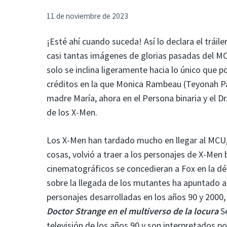
11 de noviembre de 2023
¡Esté ahí cuando suceda! Así lo declara el tráile
casi tantas imágenes de glorias pasadas del MCU
solo se inclina ligeramente hacia lo único que p
créditos en la que Monica Rambeau (Teyonah Par
madre María, ahora en el Persona binaria y el
de los X-Men.
Los X-Men han tardado mucho en llegar al MCU,
cosas, volvió a traer a los personajes de X-Men
cinematográficos se concedieran a Fox en la déc
sobre la llegada de los mutantes ha apuntado a 
personajes desarrolladas en los años 90 y 2000,
Doctor Strange en el multiverso de la locura
Se
televisión de los años 90 y son interpretados p