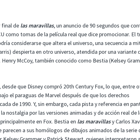
r final de
las maravillas
, un anuncio de 90 segundos que con
 como tomas de la película real que dice promocionar. El tr
odría considerarse que altera el universo, una secuencia a m
ris) despierta en otro universo, atendida por una variante 
 Dr. Henry McCoy, también conocido como Bestia (Kelsey Gra
 desde que Disney compró 20th Century Fox, lo que, entre o
 bajo el paraguas de Marvel después de que los derechos
ada de 1990. Y, sin embargo, cada pista y referencia en pant
la nostalgia por las versiones animadas y de acción real de 
 principalmente en Fox. Bestia en
las maravillas
y Carlos Xav
 parecen a sus homólogos de dibujos animados de la serie 
or Kelsey Grammer y Patrick Stewart, quienes interpretaron 