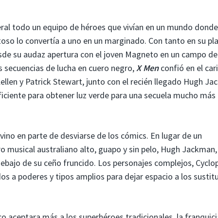
eral todo un equipo de héroes que vivían en un mundo donde
so lo convertía a uno en un marginado. Con tanto en su pla
sde su audaz apertura con el joven Magneto en un campo de
s secuencias de lucha en cuero negro,
X Men
confió en el car
ellen y Patrick Stewart, junto con el recién llegado Hugh Ja
ficiente para obtener luz verde para una secuela mucho más
vino en parte de desviarse de los cómics. En lugar de un
tro musical australiano alto, guapo y sin pelo, Hugh Jackman,
debajo de su ceño fruncido. Los personajes complejos, Cyclo
dos a poderes y tipos amplios para dejar espacio a los sustit
o aceptara más a los superhéroes tradicionales, la franquici