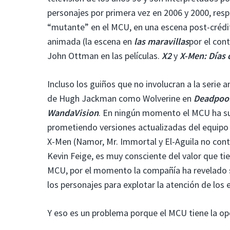
personajes por primera vez en 2006 y 2000, res
“mutante” en el MCU, en una escena post-créd
animada (la escena en
las maravillas
por el con
John Ottman en las películas.
X2
y
X-Men: Días 
Incluso los guiños que no involucran a la serie 
de Hugh Jackman como Wolverine en
Deadpool
WandaVision
. En ningún momento el MCU ha sug
prometiendo versiones actualizadas del equip
X-Men (Namor, Mr. Immortal y El-Aguila no conta
Kevin Feige, es muy consciente del valor que ti
MCU, por el momento la compañía ha revelado su
los personajes para explotar la atención de los 
Y eso es un problema porque el MCU tiene la op