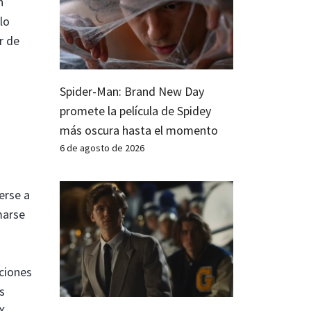
n
lo
r de
Spider-Man: Brand New Day
promete la película de Spidey
más oscura hasta el momento
6 de agosto de 2026
erse a
marse
ciones
s
X-