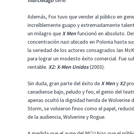
murciélago
serie.
Además, Fox tuvo que vender al público en gen
increíblemente guapo y extremadamente talento
un milagro que
X Men
funcionó en absoluto. De
concentración nazi ubicado en Polonia hasta su
la seriedad de los actores consagrados Ian McK
para lograr un modesto éxito comercial. Fue su
rentable.
X2: X-Men Unidos
(2003).
Sin duda, gran parte del éxito de
X Men
y
X2
pro
canadiense bajo, peludo y feo, el genio del tea
apenas ocultó la dignidad herida de Wolverine 
Storm, se volvieron finos como el papel, reduci
de la audiencia, Wolverine y Rogue.
A medida que el auge del MCU hizo que el públic