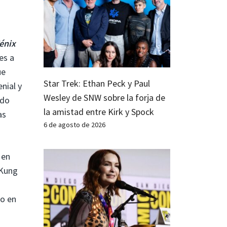
énix
es a
ue
Star Trek: Ethan Peck y Paul
nial y
Wesley de SNW sobre la forja de
ado
la amistad entre Kirk y Spock
as
6 de agosto de 2026
en
 Kung
co en