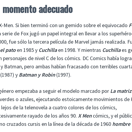
l momento adecuado
 X-Men. Si bien terminó con un gemido sobre el equivocado
F
la serie de Fox jugó un papel integral en llevar a los superhéro
000, fue sólo la tercera película de Marvel jamás realizada. F
el pato
en 1985 y
Cuchilla
en 1998. Y mientras
Cuchilla
es ge
 personajes de nivel C de los cómics. DC Comics había logr
 y Batman, pero ambas habían fracasado con terribles cuart
(1987) y
Batman y Robin
(1997).
de género empezaba a seguir el modelo marcado por
La matriz
s verdes o azules, ejecutando estoicamente movimientos de
 lejos de la telenovela a cuatro colores de los cómics,
xcesivamente rayado de los años 90.
X Men
cómics, y el públi
o cruzados cursis en la línea de la década de 1960
hombre