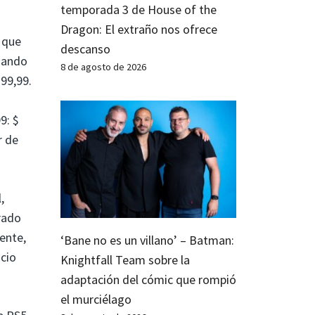
temporada 3 de House of the
Dragon: El extraño nos ofrece
, que
descanso
cuando
8 de agosto de 2026
99,99.
9: $
r de
,
rado
ente,
‘Bane no es un villano’ – Batman:
acio
Knightfall Team sobre la
adaptación del cómic que rompió
el murciélago