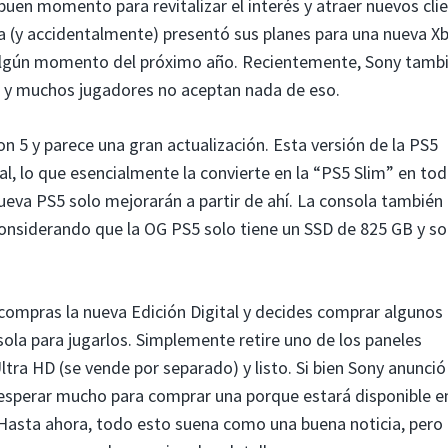
buen momento para revitalizar el interés y atraer nuevos cli
ya (y accidentalmente) presentó sus planes para una nueva X
en algún momento del próximo año. Recientemente, Sony tamb
5, y muchos jugadores no aceptan nada de eso.
on 5 y parece una gran actualización. Esta versión de la PS5
l, lo que esencialmente la convierte en la “PS5 Slim” en to
ueva PS5 solo mejorarán a partir de ahí. La consola también
considerando que la OG PS5 solo tiene un SSD de 825 GB y so
compras la nueva Edición Digital y decides comprar algunos
ola para jugarlos. Simplemente retire uno de los paneles
ltra HD (se vende por separado) y listo. Si bien Sony anunció
 esperar mucho para comprar una porque estará disponible e
 Hasta ahora, todo esto suena como una buena noticia, pero 