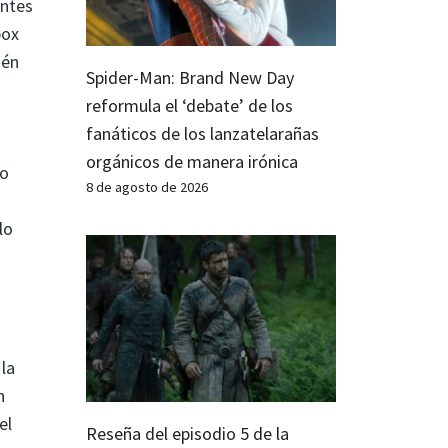
entes
box
ién
Spider-Man: Brand New Day
reformula el ‘debate’ de los
fanáticos de los lanzatelarañas
orgánicos de manera irónica
do
8 de agosto de 2026
lo
 la
n
el
Reseña del episodio 5 de la