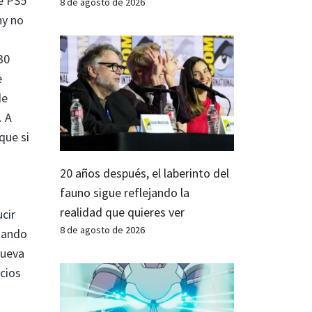
e PS5
8 de agosto de 2026
ny no
30
e
de
. A
que si
20 años después, el laberinto del
fauno sigue reflejando la
realidad que quieres ver
cir
8 de agosto de 2026
tando
nueva
cios