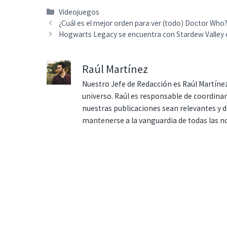
Categorías
Videojuegos
¿Cuál es el mejor orden para ver (todo) Doctor Who
Hogwarts Legacy se encuentra con Stardew Valley e
Raúl Martínez
Nuestro Jefe de Redacción es Raúl Martínez
universo. Raúl es responsable de coordina
nuestras publicaciones sean relevantes y de
mantenerse a la vanguardia de todas las n