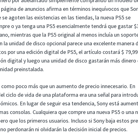
r dinero por adelantado simplemente comprando un modelo d
La página de anuncios afirma en términos inequívocos que So
 se agoten las existencias en las tiendas, la nueva PS5 se
mpre o ya tenga una PS5 esencialmente tendrá que gastar $
ano, mientras que la PS5 original al menos incluía un soport
en la unidad de disco opcional parece una excelente manera 
os por una edición digital de PS5, el artículo costará $ 79,99
ón digital y luego una unidad de disco gastarán más dinero 
nidad preinstalada.
5 como poco más que un aumento de precio innecesario. En
el ciclo de vida de una plataforma era una señal para introdu
ómicos. En lugar de seguir esa tendencia, Sony está aumen
ximas consolas. Cualquiera que compre una nueva PS5 o una 
ro que los primeros usuarios. Incluso si Sony baja estos pre
no perdonarán ni olvidarán la decisión inicial de precios.