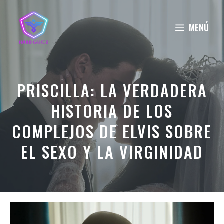
Saltar
al
MENÚ
contenido
PRISCILLA: LA VERDADERA
HISTORIA DE LOS
COMPLEJOS DE ELVIS SOBRE
EL SEXO Y LA VIRGINIDAD