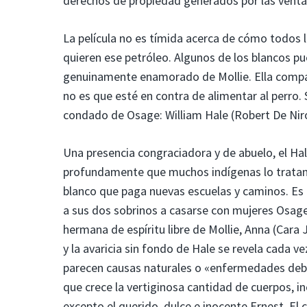
derechos de propiedad generados por las venta
La película no es tímida acerca de cómo todos
quieren ese petróleo. Algunos de los blancos p
genuinamente enamorado de Mollie. Ella compar
no es que esté en contra de alimentar al perro. S
condado de Osage: William Hale (Robert De Nir
Una presencia congraciadora y de abuelo, el Hal
profundamente que muchos indígenas lo tratan 
blanco que paga nuevas escuelas y caminos. Es
a sus dos sobrinos a casarse con mujeres Osage
hermana de espíritu libre de Mollie, Anna (Car
y la avaricia sin fondo de Hale se revela cada 
parecen causas naturales o «enfermedades debi
que crece la vertiginosa cantidad de cuerpos, in
excepto el querido, dulce e inocente Ernest. El 