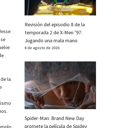
Revisión del episodio 8 de la
Jesse
temporada 2 de X-Men ’97:
 se
Jugando una mala mano
uelve
6 de agosto de 2026
de
 de la
e
cismo
nos.
Spider-Man: Brand New Day
promete la película de Spidey
emplo,