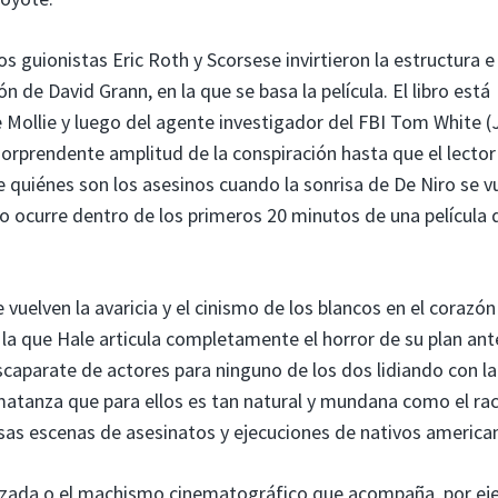
 guionistas Eric Roth y Scorsese invirtieron la estructura e
n de David Grann, en la que se basa la película. El libro está
 Mollie y luego del agente investigador del FBI Tom White (
orprendente amplitud de la conspiración hasta que el lector
 quiénes son los asesinos cuando la sonrisa de De Niro se v
Esto ocurre dentro de los primeros 20 minutos de una película 
uelven la avaricia y el cinismo de los blancos en el corazón
 la que Hale articula completamente el horror de su plan ant
escaparate de actores para ninguno de los dos lidiando con la
matanza que para ellos es tan natural y mundana como el ra
sas escenas de asesinatos y ejecuciones de nativos america
ilizada o el machismo cinematográfico que acompaña, por ej