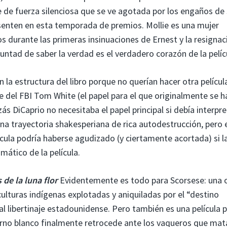
de fuerza silenciosa que se ve agotada por los engaños de
senten en esta temporada de premios. Mollie es una mujer
ios durante las primeras insinuaciones de Ernest y la resignac
ntad de saber la verdad es el verdadero corazón de la pelíc
 la estructura del libro porque no querían hacer otra pelícu
e del FBI Tom White (el papel para el que originalmente se h
ás DiCaprio no necesitaba el papel principal si debía interpre
una trayectoria shakesperiana de rica autodestrucción, pero 
ícula podría haberse agudizado (y ciertamente acortada) si l
mático de la película.
 de la luna flor
Evidentemente es todo para Scorsese: una 
culturas indígenas explotadas y aniquiladas por el “destino
l libertinaje estadounidense. Pero también es una película po
ierno blanco finalmente retrocede ante los vaqueros que mat