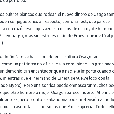
s de petróleo.
 los buitres blancos que rodean el nuevo dinero de Osage t
ueden ser juguetones al respecto, como Ernest, que parece
a con razón esos ojos azules con los de un coyote hambrie
in embargo, más siniestro es el tío de Ernest que invitó al j
o).
e de De Niro se ha insinuado en la cultura Osage tan
como un patriarca no oficial de la comunidad, un gran padr
 un demonio tan encantador que a nadie le importa cuando o
, mientras que el hermano de Ernest se vuelve loco con la
a Jade Myers). Pero una sonrisa puede enmascarar muchos pe
vez que otro hombre o mujer Osage aparece muerto. Al princip
litantes», pero pronto se abandona toda pretensión a medi
cluidas casi todas las personas que Mollie aprecia. Todos ell
coyote.