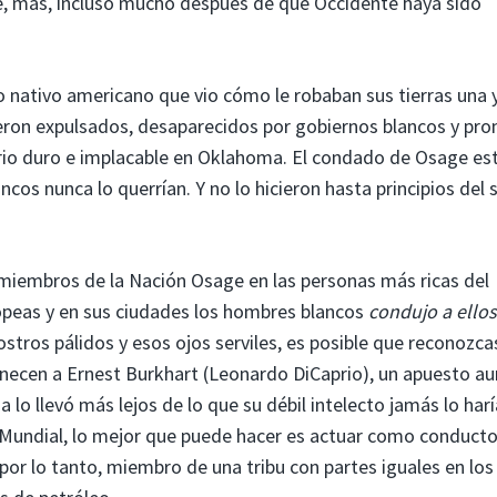
e, más, incluso mucho después de que Occidente haya sido
lo nativo americano que vio cómo le robaban sus tierras una 
fueron expulsados, desaparecidos por gobiernos blancos y pr
orio duro e implacable en Oklahoma. El condado de Osage es
s nunca lo querrían. Y no lo hicieron hasta principios del s
s miembros de la Nación Osage en las personas más ricas del
ropeas y en sus ciudades los hombres blancos
condujo
a ellos
ostros pálidos y esos ojos serviles, es posible que reconozca
necen a Ernest Burkhart (Leonardo DiCaprio), un apuesto a
 lo llevó más lejos de lo que su débil intelecto jamás lo harí
 Mundial, lo mejor que puede hacer es actuar como conducto
 por lo tanto, miembro de una tribu con partes iguales en los