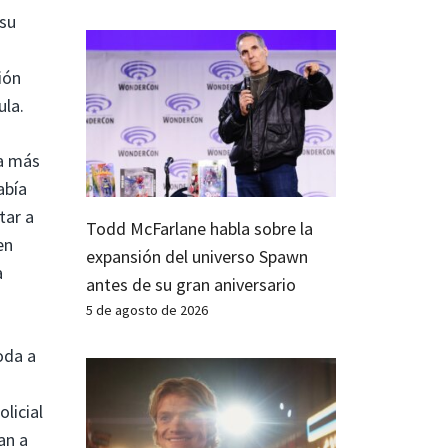
 su
ión
ula.
la más
abía
tar a
Todd McFarlane habla sobre la
en
expansión del universo Spawn
a
antes de su gran aniversario
5 de agosto de 2026
oda a
licial
an a