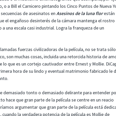
lo, o a Bill el Carnicero pintando los Cinco Puntos de Nueva Y
s secuencias de asesinatos en
Asesinos de la luna flor
están
ue el engañoso desinterés de la cámara mantenga el rostro 
o a una escala casi industrial. Logra la franqueza de un
lamadas fuerzas civilizadoras de la película, no se trata sól
co, son muchas cosas, incluida una retorcida historia de amo
de lo que es un cortejo cautivador entre Ernest y Mollie. DiCa
rimera hora de su lindo y eventual matrimonio fabricado le d
anto.
re demasiado tonto o demasiado delirante para entender po
cto hace que gran parte de la película se centre en un reacio
dríamos argumentar que gran parte de la película está dedic
, cuando la verdadera potencia de la película es Mollie de