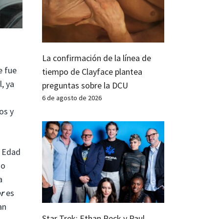
La confirmación de la línea de
e fue
tiempo de Clayface plantea
, ya
preguntas sobre la DCU
6 de agosto de 2026
os y
a Edad
do
a
or
es
an
Star Trek: Ethan Peck y Paul