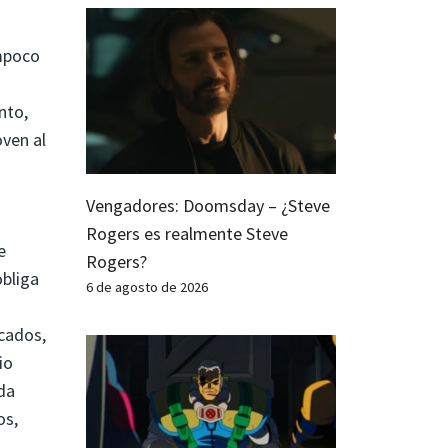
ampoco
nto,
oven al
Vengadores: Doomsday – ¿Steve
Rogers es realmente Steve
e
Rogers?
bliga
6 de agosto de 2026
cados,
io
da
os,