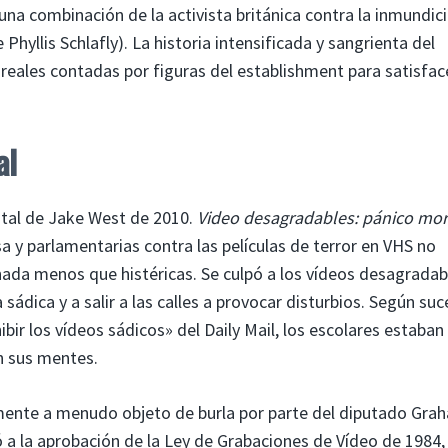
una combinación de la activista británica contra la inmundic
yllis Schlafly). La historia intensificada y sangrienta del
 reales contadas por figuras del establishment para satisfac
al
tal de Jake West de 2010.
Video desagradables: pánico mor
 y parlamentarias contra las películas de terror en VHS no
nada menos que histéricas. Se culpó a los vídeos desagradab
 sádica y a salir a las calles a provocar disturbios. Según suc
hibir los vídeos sádicos» del Daily Mail, los escolares estaban
 sus mentes.
ente a menudo objeto de burla por parte del diputado Gra
vó a la aprobación de la Ley de Grabaciones de Vídeo de 1984,