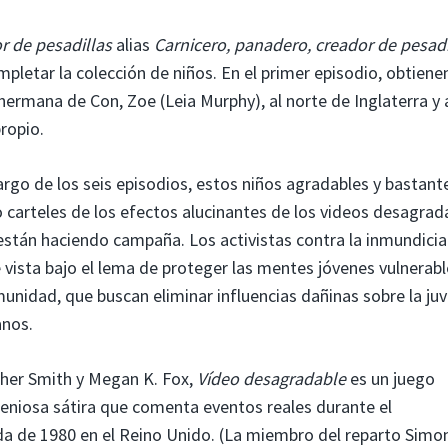
r de pesadillas
alias
Carnicero, panadero, creador de pesadi
mpletar la colección de niños. En el primer episodio, obtiene
a hermana de Con, Zoe (Leia Murphy), al norte de Inglaterra y 
propio.
 largo de los seis episodios, estos niños agradables y bastant
rteles de los efectos alucinantes de los videos desagrada
 están haciendo campaña. Los activistas contra la inmundicia
 vista bajo el lema de proteger las mentes jóvenes vulnerabl
 comunidad, que buscan eliminar influencias dañinas sobre la ju
anos.
opher Smith y Megan K. Fox,
Vídeo desagradable
es un juego
ngeniosa sátira que comenta eventos reales durante el
da de 1980 en el Reino Unido. (La miembro del reparto Simo