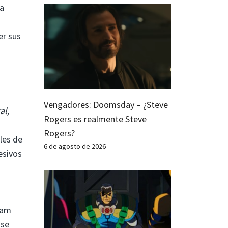
ia
er sus
Vengadores: Doomsday – ¿Steve
al,
Rogers es realmente Steve
Rogers?
les de
6 de agosto de 2026
esivos
ham
 se