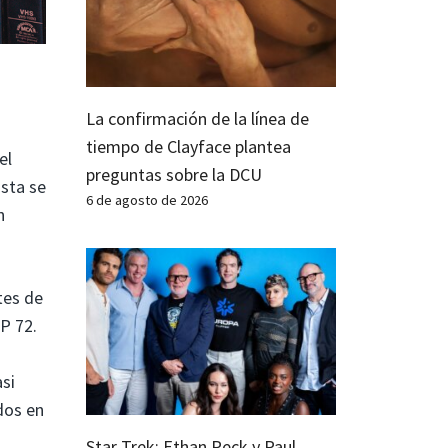
La confirmación de la línea de
tiempo de Clayface plantea
el
preguntas sobre la DCU
ista se
6 de agosto de 2026
n
tes de
PP 72.
si
dos en
Star Trek: Ethan Peck y Paul