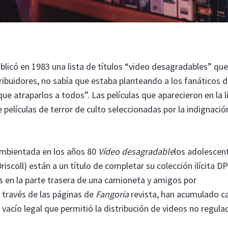
blicó en 1983 una lista de títulos “video desagradables” que
ribuidores, no sabía que estaba planteando a los fanáticos d
e atraparlos a todos”. Las películas que aparecieron en la l
 películas de terror de culto seleccionadas por la indignació
mbientada en los años 80
Vídeo desagradable
los adolescen
Driscoll) están a un título de completar su colección ilícita D
s en la parte trasera de una camioneta y amigos por
 través de las páginas de
Fangoria
revista, han acumulado ca
 vacío legal que permitió la distribución de videos no regula