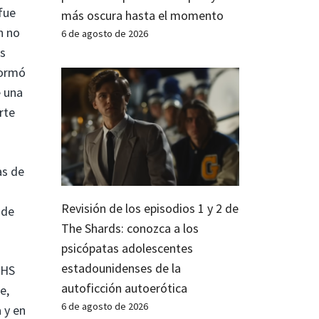
fue
más oscura hasta el momento
n no
6 de agosto de 2026
os
formó
e una
rte
as de
Revisión de los episodios 1 y 2 de
 de
The Shards: conozca a los
psicópatas adolescentes
estadounidenses de la
VHS
autoficción autoerótica
e,
6 de agosto de 2026
 y en