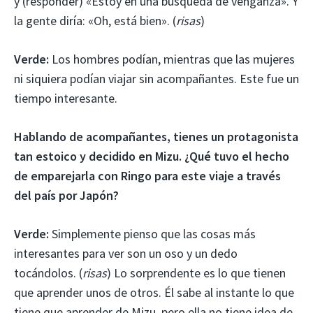
y (responder) «Estoy en una búsqueda de venganza». Y
la gente diría: «Oh, está bien». (
risas
)
Verde:
Los hombres podían, mientras que las mujeres
ni siquiera podían viajar sin acompañantes. Este fue un
tiempo interesante.
Hablando de acompañantes, tienes un protagonista
tan estoico y decidido en Mizu. ¿Qué tuvo el hecho
de emparejarla con Ringo para este viaje a través
del país por Japón?
Verde:
Simplemente pienso que las cosas más
interesantes para ver son un oso y un dedo
tocándolos. (
risas
) Lo sorprendente es lo que tienen
que aprender unos de otros. Él sabe al instante lo que
tiene que aprender de Mizu, pero ella no tiene idea de