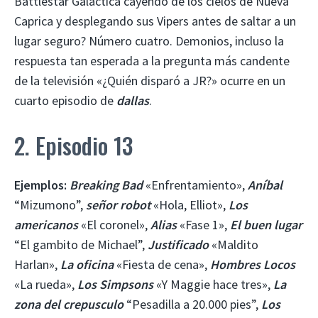
Battlestar Galactica cayendo de los cielos de Nueva
Caprica y desplegando sus Vipers antes de saltar a un
lugar seguro? Número cuatro. Demonios, incluso la
respuesta tan esperada a la pregunta más candente
de la televisión «¿Quién disparó a JR?» ocurre en un
cuarto episodio de
dallas
.
2. Episodio 13
Ejemplos:
Breaking Bad
«Enfrentamiento»,
Aníbal
“Mizumono”,
señor robot
«Hola, Elliot»,
Los
americanos
«El coronel»,
Alias
«Fase 1»,
El buen lugar
“El gambito de Michael”,
Justificado
«Maldito
Harlan»,
La oficina
«Fiesta de cena»,
Hombres Locos
«La rueda»,
Los Simpsons
«Y Maggie hace tres»,
La
zona del crepusculo
“Pesadilla a 20.000 pies”,
Los