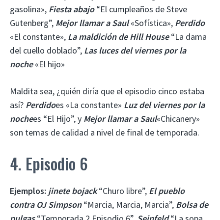
gasolina»,
Fiesta abajo
“El cumpleaños de Steve
Gutenberg”,
Mejor llamar a Saul
«Sofística»,
Perdido
«El constante»,
La maldición de Hill House
“La dama
del cuello doblado”,
Las luces del viernes por la
noche
«El hijo»
Maldita sea, ¿quién diría que el episodio cinco estaba
así?
Perdido
es «La constante»
Luz del viernes por la
noche
es “El Hijo”, y
Mejor llamar a Saul
«Chicanery»
son temas de calidad a nivel de final de temporada.
4. Episodio 6
Ejemplos:
jinete bojack
“Churo libre”,
El pueblo
contra OJ Simpson
“Marcia, Marcia, Marcia”,
Bolsa de
pulgas
“Temporada 2 Episodio 6”,
Seinfeld
“La sopa