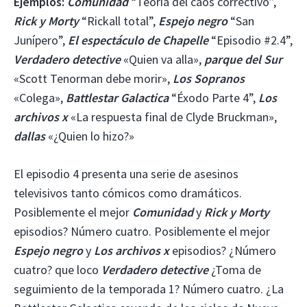
Ejemplos:
Comunidad
“Teoría del caos correctivo”,
Rick y Morty
“Rickall total”,
Espejo negro
“San
Junípero”,
El espectáculo de Chapelle
“Episodio #2.4”,
Verdadero detective
«Quien va alla»,
parque del Sur
«Scott Tenorman debe morir»,
Los Sopranos
«Colega»,
Battlestar Galactica
“Éxodo Parte 4”,
Los
archivos x
«La respuesta final de Clyde Bruckman»,
dallas
«¿Quien lo hizo?»
El episodio 4 presenta una serie de asesinos
televisivos tanto cómicos como dramáticos.
Posiblemente el mejor
Comunidad
y
Rick y Morty
episodios? Número cuatro. Posiblemente el mejor
Espejo negro
y
Los archivos x
episodios? ¿Número
cuatro? que loco
Verdadero detective
¿Toma de
seguimiento de la temporada 1? Número cuatro. ¿La