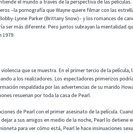
tiende el mundo a través de la perspectiva de las películas. 
neros –la pornografía que Wayne quiere filmar con las estrell
 Bobby-Lynne Parker (Brittany Snow)– y los romances de can
dría ser más diferente. Pero juntos subrayan la mentalidad q
n 1979.
 violencia que se muestra. En el primer tercio de la película, l
iando a los realizadores. Los espectadores primerizos podrí
afirmación respaldada por las advertencias de su marido How
mones resuenan por toda la casa de Pearl.
iones de Pearl con el primer asesinato de la película. Cuand
 dejar a sus amigos en medio de la noche, Pearl lo detiene e
ioneta para ver cómo está, Pearl le hace insinuaciones sexu