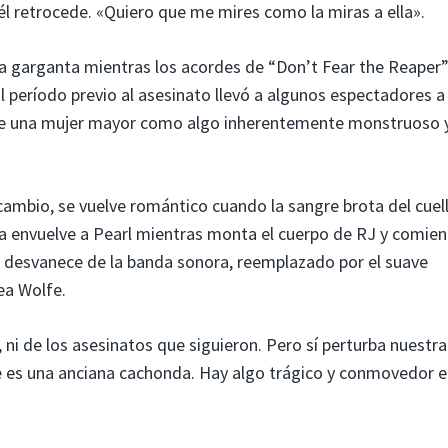
l retrocede. «Quiero que me mires como la miras a ella».
la garganta mientras los acordes de “Don’t Fear the Reaper
l período previo al asesinato llevó a algunos espectadores a 
d de una mujer mayor como algo inherentemente monstruoso 
cambio, se vuelve romántico cuando la sangre brota del cuel
oja envuelve a Pearl mientras monta el cuerpo de RJ y comien
se desvanece de la banda sonora, reemplazado por el suave
ea Wolfe.
 ni de los asesinatos que siguieron. Pero sí perturba nuestra
 es una anciana cachonda. Hay algo trágico y conmovedor en