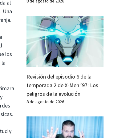
8 de agosto de 2026
da al
a. Una
ranja.
a
l
ue los
 la
Revisión del episodio 6 de la
temporada 2 de X-Men ’97: Los
 cámara
peligros de la evolución
 y
8 de agosto de 2026
erdes
ásicas.
tud y