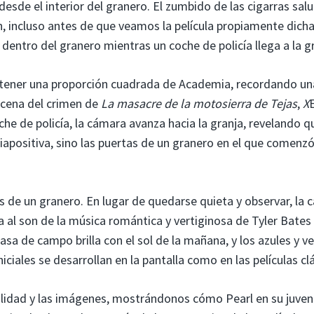
sde el interior del granero. El zumbido de las cigarras salu
, incluso antes de que veamos la película propiamente dich
 dentro del granero mientras un coche de policía llega a la g
 tener una proporción cuadrada de Academia, recordando un
escena del crimen de
La masacre de la motosierra de Tejas
,
X
E
he de policía, la cámara avanza hacia la granja, revelando q
apositiva, sino las puertas de un granero en el que comenzó
 de un granero. En lugar de quedarse quieta y observar, la
 al son de la música romántica y vertiginosa de Tyler Bates
casa de campo brilla con el sol de la mañana, y los azules y v
niciales se desarrollan en la pantalla como en las películas cl
ealidad y las imágenes, mostrándonos cómo Pearl en su juven