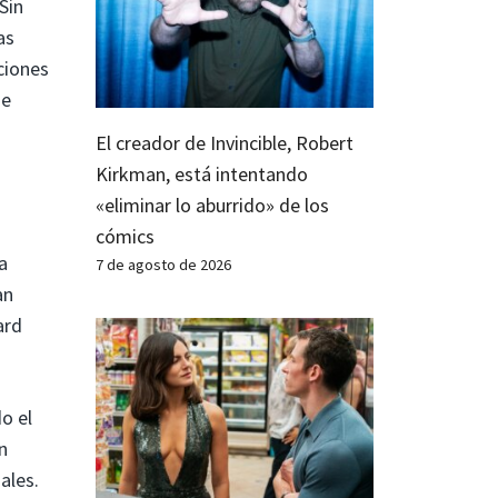
Sin
as
ciones
ue
El creador de Invincible, Robert
Kirkman, está intentando
«eliminar lo aburrido» de los
cómics
a
7 de agosto de 2026
an
ard
o el
n
ales.