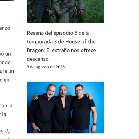
ienzo
Reseña del episodio 5 de la
temporada 3 de House of the
Dragon: El extraño nos ofrece
ió un
descanso
rinde
8 de agosto de 2026
ura un
ón en
con la
 la
o
Perla