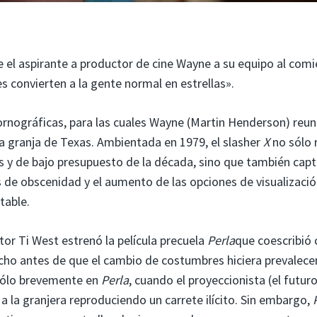
 el aspirante a productor de cine Wayne a su equipo al com
s convierten a la gente normal en estrellas».
ornográficas, para las cuales Wayne (Martin Henderson) reun
da granja de Texas. Ambientada en 1979, el slasher
X
no sólo 
es y de bajo presupuesto de la década, sino que también capt
es de obscenidad y el aumento de las opciones de visualizaci
table.
ector Ti West estrenó la película precuela
Perla
que coescribió 
cho antes de que el cambio de costumbres hiciera prevalecer
 sólo brevemente en
Perla
, cuando el proyeccionista (el futur
 la granjera reproduciendo un carrete ilícito. Sin embargo,