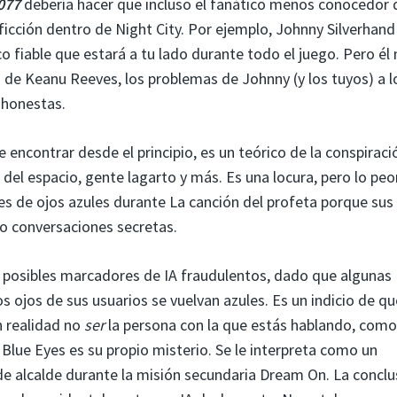
077
debería hacer que incluso el fanático menos conocedor 
 ficción dentro de Night City. Por ejemplo, Johnny Silverhand
fiable que estará a tu lado durante todo el juego. Pero él 
Neo de Keanu Reeves, los problemas de Johnny (y los tuyos) a l
shonestas.
encontrar desde el principio, es un teórico de la conspiraci
del espacio, gente lagarto y más. Es una locura, pero lo peo
s de ojos azules durante La canción del profeta porque sus
o conversaciones secretas.
en posibles marcadores de IA fraudulentos, dado que algunas
s ojos de sus usuarios se vuelvan azules. Es un indicio de qu
n realidad no
ser
la persona con la que estás hablando, como
lue Eyes es su propio misterio. Se le interpreta como un
 de alcalde durante la misión secundaria Dream On. La conclu