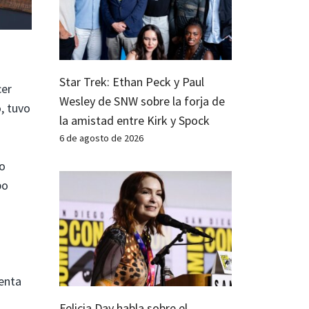
Star Trek: Ethan Peck y Paul
cer
Wesley de SNW sobre la forja de
, tuvo
la amistad entre Kirk y Spock
6 de agosto de 2026
no
po
enta
Felicia Day habla sobre el