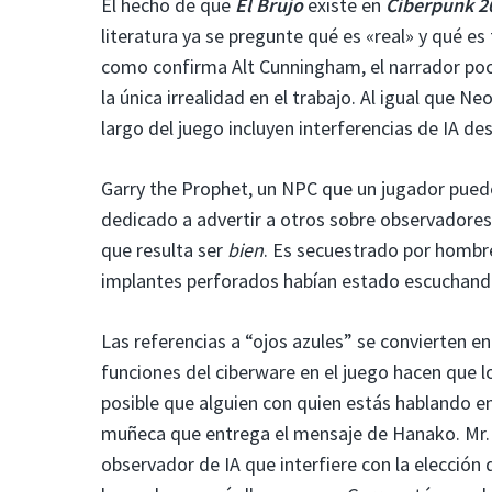
El hecho de que
El Brujo
existe en
Ciberpunk 2
literatura ya se pregunte qué es «real» y qué es
como confirma Alt Cunningham, el narrador poco 
la única irrealidad en el trabajo. Al igual que 
largo del juego incluyen interferencias de IA de
Garry the Prophet, un NPC que un jugador puede 
dedicado a advertir a otros sobre observadores 
que resulta ser
bien
. Es secuestrado por hombre
implantes perforados habían estado escuchand
Las referencias a “ojos azules” se convierten 
funciones del ciberware en el juego hacen que lo
posible que alguien con quien estás hablando e
muñeca que entrega el mensaje de Hanako. Mr. B
observador de IA que interfiere con la elección