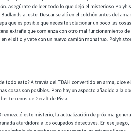
ón. Asegúrate de leer todo lo que dejó el misterioso Polyhis
adlands al este. Descanse allí en el colchón antes del ama
sepa que es posible que necesite solucionar un poco las cosas
scena extraña que comienza con otro mal funcionamiento de 
o en el sitio y vete con un nuevo camión monstruo. Polyhisto
e todo esto? A través del TDAH convertido en arma, dice el
as cosas son posibles. Pero hay un aspecto añadido a la ob
los terrenos de Geralt de Rivia.
0 remezcló este misterio, la actualización de próxima gener
ranada aturdidora a los ocupados detectives. En ese juego,
y un símbolo de ouroboros que presenta las mismas líneas