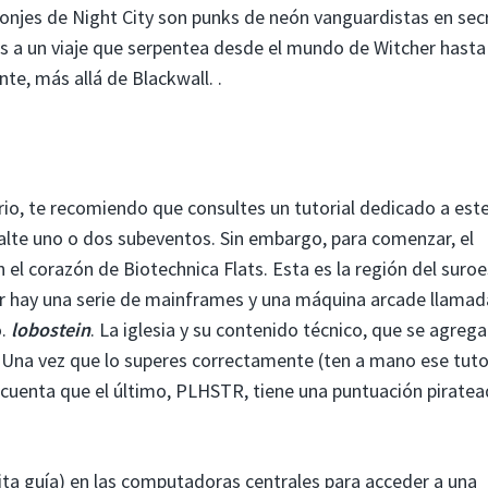
monjes de Night City son punks de neón vanguardistas en sec
res a un viaje que serpentea desde el mundo de Witcher hasta
te, más allá de Blackwall. .
io, te recomiendo que consultes un tutorial dedicado a est
alte uno o dos subeventos. Sin embargo, para comenzar, el
el corazón de Biotechnica Flats. Esta es la región del suro
rior hay una serie de mainframes y una máquina arcade llamad
o.
lobostein
. La iglesia y su contenido técnico, que se agreg
. Una vez que lo superes correctamente (ten a mano ese tutor
n cuenta que el último, PLHSTR, tiene una puntuación pirate
ita guía) en las computadoras centrales para acceder a una