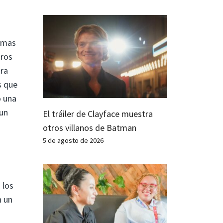
ismas
tros
tra
 que
o una
 un
El tráiler de Clayface muestra
otros villanos de Batman
5 de agosto de 2026
 los
n un