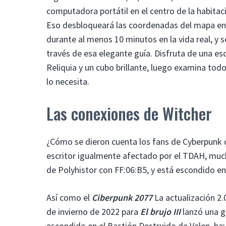
computadora portátil en el centro de la habitaci
Eso desbloqueará las coordenadas del mapa en B
durante al menos 10 minutos en la vida real, y 
través de esa elegante guía. Disfruta de una e
Reliquia y un cubo brillante, luego examina tod
lo necesita.
Las conexiones de Witcher
¿Cómo se dieron cuenta los fans de Cyberpunk d
escritor igualmente afectado por el TDAH, much
de Polyhistor con FF:06:B5, y está escondido en 
Así como el
Ciberpunk 2077
La actualización 2.
de invierno de 2022 para
El brujo III
lanzó una g
escondido en el Bastión Destruido de Velen, ha