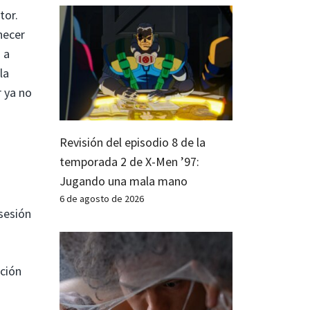
tor.
necer
 a
la
r ya no
Revisión del episodio 8 de la
temporada 2 de X-Men ’97:
Jugando una mala mano
6 de agosto de 2026
sesión
ación