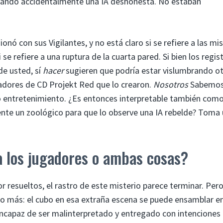
uchando accidentalmente una IA deshonesta. No estaban
onó con sus Vigilantes, y no está claro si se refiere a las m
se refiere a una ruptura de la cuarta pared. Si bien los regis
de usted, sí
hacer
sugieren que podría estar vislumbrando o
adores de CD Projekt Red que lo crearon.
Nosotros
Sabemos
ro entretenimiento. ¿Es entonces interpretable también com
nte un zoológico para que lo observe una IA rebelde? Toma
a los jugadores o ambas cosas?
r resueltos, el rastro de este misterio parece terminar. Pero
o más: el cubo en esa extraña escena se puede ensamblar e
incapaz de ser malinterpretado y entregado con intenciones