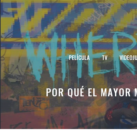
Saltar
al
contenido
PELÍCULA
TV
VIDEOJ
POR QUÉ EL MAYOR 