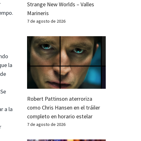
r
Strange New Worlds – Valles
iempo.
Marineris
7 de agosto de 2026
ando
que la
 de
 Se
Robert Pattinson aterroriza
como Chris Hansen en el tráiler
r a la
completo en horario estelar
7 de agosto de 2026
r