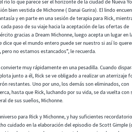
l río lo que parece ser el horizonte de la ciudad de Nueva Y
ión bien vestida de Michonne ( Danai Gurira). El lindo encue
antasía y en parte en una sesión de terapia para Rick, mientr
ada paso de su viaje hacia la aceptación de las ofertas de
ejército gracias a Dream Michonne, luego acepta un lugar en l
 dice que el mundo entero puede ser nuestro si así lo quer
pero no estamos estancados”, le recuerda.
 convierte muy rápidamente en una pesadilla. Cuando dispa
plota junto a él, Rick se ve obligado a realizar un aterrizaje 
rón restantes. Uno por uno, los demás son eliminados, con
erca, hasta que Rick, luchando por su vida, se da vuelta con 
eral de sus sueños, Michonne.
niverso para Rick y Michonne, y hay suficientes recordatori
o cuidado en la elaboración del episodio de Scott Gimple (