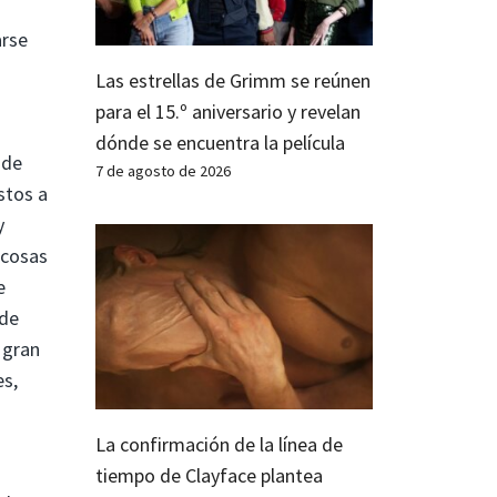
arse
Las estrellas de Grimm se reúnen
para el 15.º aniversario y revelan
dónde se encuentra la película
 de
7 de agosto de 2026
stos a
y
 cosas
e
 de
 gran
es,
La confirmación de la línea de
tiempo de Clayface plantea