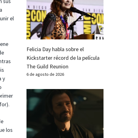
n sus
a
unir el
iene
Felicia Day habla sobre el
de
Kickstarter récord de la película
ntras
The Guild Reunion
is
6 de agosto de 2026
a y
o
primer
for).
de
ue los