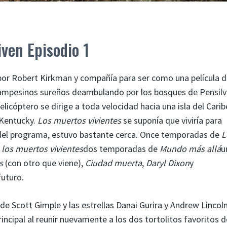
ven Episodio 1
or Robert Kirkman y compañía para ser como una película 
ampesinos sureños deambulando por los bosques de Pensilv
licóptero se dirige a toda velocidad hacia una isla del Carib
 Kentucky.
Los muertos vivientes
se suponía que viviría para
s del programa, estuvo bastante cerca. Once temporadas de
L
 los muertos vivientes
dos temporadas de
Mundo más allá
u
s
(con otro que viene),
Ciudad muerta
,
Daryl Dixon
y
futuro.
de Scott Gimple y las estrellas Danai Gurira y Andrew Lincol
rincipal al reunir nuevamente a los dos tortolitos favoritos d