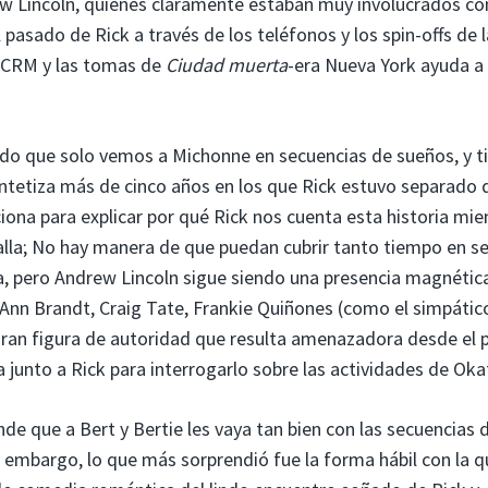
rew Lincoln, quienes claramente estaban muy involucrados co
 pasado de Rick a través de los teléfonos y los spin-offs de l
l CRM y las tomas de
Ciudad muerta
-era Nueva York ayuda a 
do que solo vemos a Michonne en secuencias de sueños, y t
intetiza más de cinco años en los que Rick estuvo separado 
iona para explicar por qué Rick nos cuenta esta historia mie
lla; No hay manera de que puedan cubrir tanto tiempo en se
a, pero Andrew Lincoln sigue siendo una presencia magnétic
Ann Brandt, Craig Tate, Frankie Quiñones (como el simpátic
gran figura de autoridad que resulta amenazadora desde el 
junto a Rick para interrogarlo sobre las actividades de Oka
de que a Bert y Bertie les vaya tan bien con las secuencias 
 embargo, lo que más sorprendió fue la forma hábil con la q