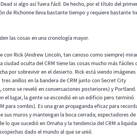
ead si algo así fuera fácil. De hecho, por el título del prime
nión de Richonne lleva bastante tiempo y requiere bastante t
den las cosas en una cronología mayor.
te con Rick (Andrew Lincoln, tan canoso como siempre) mir
 la ciudad oculta del CRM tiene las cosas mucho más fáciles 
a por sobrevivir en el desierto. Rick está viendo imágenes
 tres anillos en la bandera de CRM junto con Secret City
, como se reveló en conversaciones posteriores) y Portland.
n el lugar, la gente se escondió en un edificio pero terminó
RM para zombis). Es una gran propaganda eficaz para recorda
de sus muros y mantengan la boca cerrada; espectadores de
de lo que sucedió en Omaha y la tendencia del CRM a liquida
 sospechas dado el mundo al que se unió.