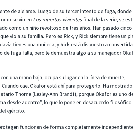
te de alejarse. Luego de su tercer intento de fuga, donde
como se vio en
Los muertos vivientes
final de la serie
, se es
tado como un niño revoltoso de tres años. Han pasado cinco
ue vio a su familia. Pero es Rick, y Rick siempre tiene un pl
vía tienes una muñeca, y Rick está dispuesto a convertirla
to de fuga falla, pero le demuestra algo a su manejador Oka
.
 con una mano baja, ocupa su lugar en la línea de muerte,
a. Cuando cae, Okafor está ahí para protegerlo. Ha mostrado
natario Thorne (Lesley-Ann Brandt), porque Okafor es uno d
ma desde adentro”, lo que lo pone en desacuerdo filosófico 
el ejército.
e protegen funcionan de forma completamente independiente;