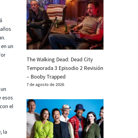
tá
 años
an.
 en un
for
The Walking Dead: Dead City
Temporada 3 Episodio 2 Revisión
– Booby Trapped
7 de agosto de 2026
 un
e esos
con el
 la