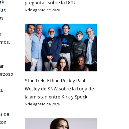
ork
preguntas sobre la DCU
ntro
6 de agosto de 2026
as
a
emos.
ran
forzoso
Star Trek: Ethan Peck y Paul
Wesley de SNW sobre la forja de
su
la amistad entre Kirk y Spock
6 de agosto de 2026
os de
con