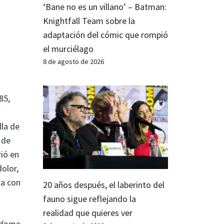
‘Bane no es un villano’ – Batman:
Knightfall Team sobre la
adaptación del cómic que rompió
el murciélago
8 de agosto de 2026
85,
lla de
 de
ió en
olor,
la con
20 años después, el laberinto del
fauno sigue reflejando la
realidad que quieres ver
rdome