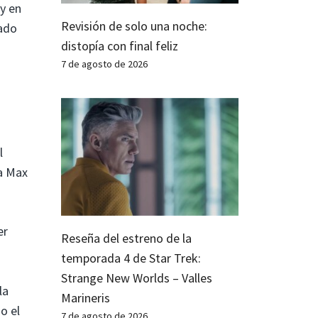
y en
Revisión de solo una noche:
tado
distopía con final feliz
7 de agosto de 2026
l
ra Max
er
Reseña del estreno de la
temporada 4 de Star Trek:
Strange New Worlds – Valles
la
Marineris
o el
7 de agosto de 2026