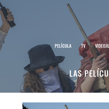
Saltar
al
contenido
PELÍCULA
TV
VIDEOJ
LAS PELÍC