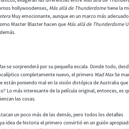
dornos hollywoodenses,
Más allá de Thunderdome
tiene la 
retera
Muy emocionante, aunque en un marco más adecuado
como Master Blaster hacen que
Más allá de Thunderdome
U
s demás.
Max
se sorprenderá por su pequeña escala. Donde todo, des
calíptico completamente nuevo, el primero
Mad Max
Se man
se están poniendo mal en la visión distópica de Australia que
to? Lo más interesante de la película original, entonces, es 
enzan las cosas.
tacan un poco más de las demás, pero todos los detalles
ya idea de historia el primero convirtió en un guión apropia