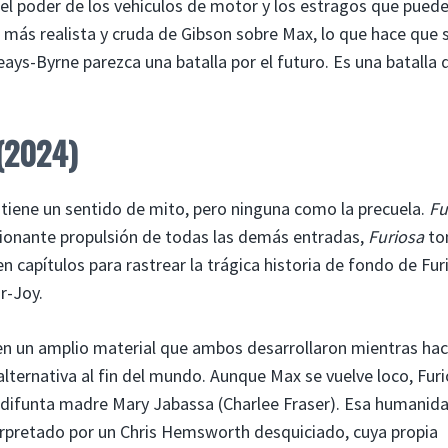
el poder de los vehículos de motor y los estragos que pued
n más realista y cruda de Gibson sobre Max, lo que hace que 
ays-Byrne parezca una batalla por el futuro. Es una batalla 
 (2024)
al tiene un sentido de mito, pero ninguna como la precuela.
Fu
esionante propulsión de todas las demás entradas,
Furiosa
to
en capítulos para rastrear la trágica historia de fondo de Fur
r-Joy.
o en un amplio material que ambos desarrollaron mientras hac
lternativa al fin del mundo. Aunque Max se vuelve loco, Fur
u difunta madre Mary Jabassa (Charlee Fraser). Esa humanid
rpretado por un Chris Hemsworth desquiciado, cuya propia