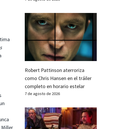
ltima
es
a
Robert Pattinson aterroriza
como Chris Hansen en el tráiler
completo en horario estelar
7 de agosto de 2026
s
 un
unca
Miller