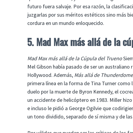
futuro fuera salvaje. Por esa razón, la clasific
juzgarlas por sus méritos estéticos sino más bie
cordura en un mundo enloquecido.
5. Mad Max más allá de la cú
Mad Max más allá de la Cúpula del Trueno
Siem
Mel Gibson había pasado de ser un australiano r
Hollywood. Además,
Más allá de Thunderdome
primera línea en la forma de Tina Turner como l
duelo por la muerte de Byron Kennedy, el cocre
un accidente de helicóptero en 1983. Miller hiz
e incluso le pidió a George Ogilvie que codirigie
un tono dividido, separado de sí misma y de las 
Por válidas que puedan ser las críticas de los f