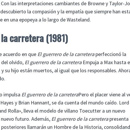
 Con las interpretaciones cambiantes de Browne y Taylor-Jo
 descubierto la compasión y la empatía que siempre han es
te en una epopeya a lo largo de Wasteland.
 la carretera (1981)
de acuerdo en que
El guerrero de la carretera
perfeccionó la
 del olvido,
El guerrero de la carretera
Empuja a Max hasta e
y su hijo están muertos, al igual que los responsables. Aho
do.
mo impulsa
El guerrero de la carretera
Pero el placer viene al v
y Hayes y Brian Hannant, se da cuenta del mundo caído. Lord
and Rolla», lleva el modelo de villano Toecutter a un nuevo
el nuevo futuro. Además,
El guerrero de la carretera
presenta 
s posteriores llamarán un Hombre de la Historia, consolidand