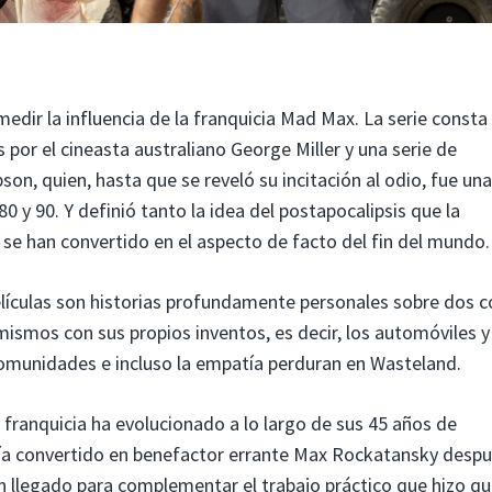
dir la influencia de la franquicia Mad Max. La serie consta
s por el cineasta australiano George Miller y una serie de
son, quien, hasta que se reveló su incitación al odio, fue un
80 y 90. Y definió tanto la idea del postapocalipsis que la
se han convertido en el aspecto de facto del fin del mundo.
lículas son historias profundamente personales sobre dos c
ismos con sus propios inventos, es decir, los automóviles y 
comunidades e incluso la empatía perduran en Wasteland.
la franquicia ha evolucionado a lo largo de sus 45 años de
icía convertido en benefactor errante Max Rockatansky desp
n llegado para complementar el trabajo práctico que hizo qu