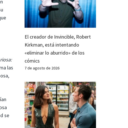
en
su
que
El creador de Invincible, Robert
Kirkman, está intentando
«eliminar lo aburrido» de los
riosa:
cómics
ma las
7 de agosto de 2026
iosa,
ían
iosa
ad se